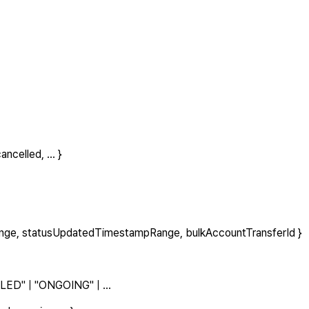
cancelled
, ...
}
nge
,
statusUpdatedTimestampRange
,
bulkAccountTransferId
}
LED
"
|
"
ONGOING
"
| ...