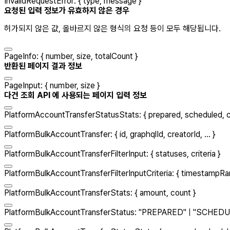
InvalidRequestError
:
{
type
,
message
}
요청된 입력 정보가 유효하지 않은 경우
허가되지 않은 값, 올바르지 않은 형식의 요청 등이 모두 해당됩니다.
PageInfo
:
{
number
,
size
,
totalCount
}
반환된 페이지 결과 정보
PageInput
:
{
number
,
size
}
다건 조회 API 에 사용되는 페이지 입력 정보
PlatformAccountTransferStatusStats
:
{
prepared
,
scheduled
,
PlatformBulkAccountTransfer
:
{
id
,
graphqlId
,
creatorId
, ...
}
PlatformBulkAccountTransferFilterInput
:
{
statuses
,
criteria
}
PlatformBulkAccountTransferFilterInputCriteria
:
{
timestampRa
PlatformBulkAccountTransferStats
:
{
amount
,
count
}
PlatformBulkAccountTransferStatus
:
"
PREPARED
"
|
"
SCHEDU