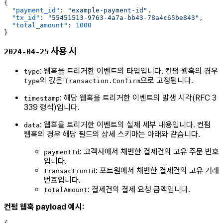
{
  "payment_id"
: 
"example-payment-id"
,
  "tx_id"
: 
"55451513-9763-4a7a-bb43-78a4c65be843"
,
  "total_amount"
: 
1000
}
사용 시
2024-04-25
: 웹훅을 트리거한 이벤트의 타입입니다. 컨펌 웹훅의 경우
type
의 값은
으로 고정됩니다.
type
Transaction.Confirm
: 해당 웹훅을 트리거한 이벤트의 발생 시각(RFC 3
timestamp
339 형식)입니다.
: 웹훅을 트리거한 이벤트의 실제 세부 내용입니다. 컨펌
data
웹훅의 경우 해당 필드의 상세 스키마는 아래와 같습니다.
: 고객사에서 채번한 결제건의 고유 주문 번호
paymentId
입니다.
: 포트원에서 채번한 결제건의 고유 거래
transactionId
번호입니다.
: 결제건의 결제 요청 금액입니다.
totalAmount
컨펌 웹훅 payload 예시: