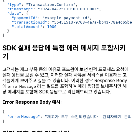
{
  "type"
: 
"Transaction.Confirm"
,
  "timestamp"
: 
"2024-04-25T10:00:00.000Z"
,
  "data"
: {
    "paymentId"
: 
"example-payment-id"
,
    "transactionId"
: 
"55451513-9763-4a7a-bb43-78a4c65be
    "totalAmount"
: 
1000
  }
}
SDK 실패 응답에 특정 에러 메세지 포함시키
기
고객사는 재고 부족 등의 이유로 포트원이 보낸 컨펌 프로세스 요청에
실패 응답을 보낼 수 있고, 이러한 실패 사유를 서비스를 이용하는 고
객들에게 보여주고 싶을 수 있습니다. 이러한 경우 Response Body
에
라는 필드를 포함하여 에러 응답을 보내주시면 해
errorMessage
당 메세지를 포함해 SDK 응답으로 리턴해드리고 있습니다.
Error Response Body 예시:
{
  "errorMessage"
: 
"재고가 모두 소진되었습니다. 관리자에게 문의
}