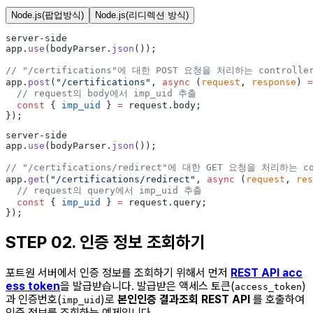
Node.js(팝업방식)
Node.js(리디렉션 방식)
server-side
app.
use
(bodyParser.
json
());
// "/certifications"에 대한 POST 요청을 처리하는 controlle
app.
post
(
"/certifications"
, 
async
 (
request
, 
response
) 
=
  // request의 body에서 imp_uid 추출
  const
 { 
imp_uid
 } 
=
 request.body;
});
server-side
app.
use
(bodyParser.
json
());
// "/certifications/redirect"에 대한 GET 요청을 처리하는 co
app.
get
(
"/certifications/redirect"
, 
async
 (
request
, 
res
  // request의 query에서 imp_uid 추출
  const
 { 
imp_uid
 } 
=
 request.query;
});
STEP 02.
인증 정보 조회하기
포트원 서버에서 인증 정보를 조회하기 위해서 먼저
REST API acc
ess token
을 발급받습니다. 발급받은 액세스 토큰(
)
access_token
과 인증번호(
)로
본인인증 결과조회 REST API
를 호출하여
imp_uid
인증 정보를 조회하는 예제입니다.