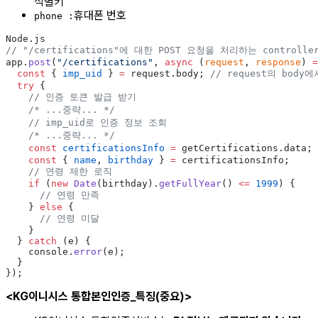
식별키
휴대폰 번호
phone :
Node.js
// "/certifications"에 대한 POST 요청을 처리하는 controlle
app.
post
(
"/certifications"
, 
async
 (
request
, 
response
) 
=
  const
 { 
imp_uid
 } 
=
 request.body; 
// request의 body에
  try
 {
    // 인증 토큰 발급 받기
    /* ...중략... */
    // imp_uid로 인증 정보 조회
    /* ...중략... */
    const
 certificationsInfo
 =
 getCertifications.data; 
    const
 { 
name
, 
birthday
 } 
=
 certificationsInfo;
    // 연령 제한 로직
    if
 (
new
 Date
(birthday).
getFullYear
() 
<=
 1999
) {
      // 연령 만족
    } 
else
 {
      // 연령 미달
    }
  } 
catch
 (e) {
    console.
error
(e);
  }
});
<KG이니시스 통합본인인증_특징(중요)>