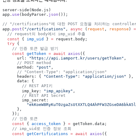
server-side(Node.js)
app.
use
(bodyParser.
json
());
// "/certifications"에 대한 POST 요청을 처리하는 controlle
app.
post
(
"/certifications"
, 
async
 (
request
, 
response
) 
=
  // request의 body에서 imp_uid 추출
  const
 { 
imp_uid
 } 
=
 request.body;
  try
 {
    // 인증 토큰 발급 받기
    const
 getToken
 =
 await
 axios
({
      url: 
"https://api.iamport.kr/users/getToken"
,
      // POST method
      method: 
"post"
,
      // "Content-Type": "application/json"
      headers: { 
"Content-Type"
: 
"application/json"
 },
      data: {
        // REST API키
        imp_key: 
"imp_apikey"
,
        // REST API Secret
        imp_secret:
          "ekKoeW8RyKuT0zgaZsUtXXTLQ4AhPFW3ZGseDA6bkA5l
      },
    });
    // 인증 토큰
    const
 { 
access_token
 } 
=
 getToken.data;
    // imp_uid로 인증 정보 조회
    const
 getCertifications
 =
 await
 axios
({