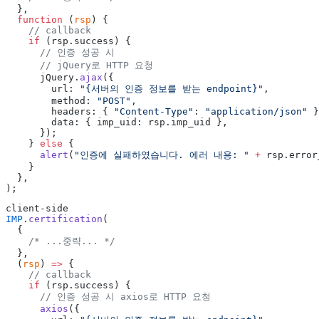
  },
  function
 (
rsp
) {
    // callback
    if
 (rsp.success) {
      // 인증 성공 시
      // jQuery로 HTTP 요청
      jQuery.
ajax
({
        url: 
"{서버의 인증 정보를 받는 endpoint}"
,
        method: 
"POST"
,
        headers: { 
"Content-Type"
: 
"application/json"
 }
        data: { imp_uid: rsp.imp_uid },
      });
    } 
else
 {
      alert
(
"인증에 실패하였습니다. 에러 내용: "
 +
 rsp.error
    }
  },
);
client-side
IMP
.
certification
(
  {
    /* ...중략... */
  },
  (
rsp
) 
=>
 {
    // callback
    if
 (rsp.success) {
      // 인증 성공 시 axios로 HTTP 요청
      axios
({