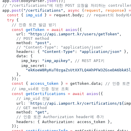
app.
use
(bodyParser.
json
());
// "/certifications"에 대한 POST 요청을 처리하는 controlle
app.
post
(
"/certifications"
, 
async
 (
request
, 
response
) 
=
  const
 { 
imp_uid
 } 
=
 request.body; 
// request의 body에
  try
 {
    // 인증 토큰 발급 받기
    const
 getToken
 =
 await
 axios
({
      url: 
"https://api.iamport.kr/users/getToken"
,
      // POST method
      method: 
"post"
,
      // "Content-Type": "application/json"
      headers: { 
"Content-Type"
: 
"application/json"
 },
      data: {
        imp_key: 
"imp_apikey"
, 
// REST API키
        imp_secret:
          "ekKoeW8RyKuT0zgaZsUtXXTLQ4AhPFW3ZGseDA6bkA5l
      },
    });
    const
 { 
access_token
 } 
=
 getToken.data; 
// 인증 토큰
    // imp_uid로 인증 정보 조회
    const
 getCertifications
 =
 await
 axios
({
      // imp_uid 전달
      url: 
`https://api.iamport.kr/certifications/${
imp
      // GET method
      method: 
"get"
,
      // 인증 토큰 Authorization header에 추가
      headers: { Authorization: access_token },
    });
    const
 certificationsInfo
 =
 getCertifications.data; 