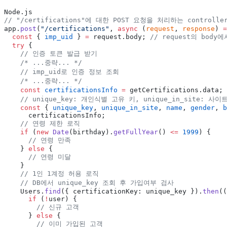
Node.js
// "/certifications"에 대한 POST 요청을 처리하는 controlle
app.
post
(
"/certifications"
, 
async
 (
request
, 
response
) 
=
  const
 { 
imp_uid
 } 
=
 request.body; 
// request의 body에
  try
 {
    // 인증 토큰 발급 받기
    /* ...중략... */
    // imp_uid로 인증 정보 조회
    /* ...중략... */
    const
 certificationsInfo
 =
 getCertifications.data; 
    // unique_key: 개인식별 고유 키, unique_in_site: 
    const
 { 
unique_key
, 
unique_in_site
, 
name
, 
gender
, 
b
      certificationsInfo;
    // 연령 제한 로직
    if
 (
new
 Date
(birthday).
getFullYear
() 
<=
 1999
) {
      // 연령 만족
    } 
else
 {
      // 연령 미달
    }
    // 1인 1계정 허용 로직
    // DB에서 unique_key 조회 후 가입여부 검사
    Users.
find
({ certificationKey: unique_key }).
then
((
      if
 (
!
user) {
        // 신규 고객
      } 
else
 {
        // 이미 가입된 고객