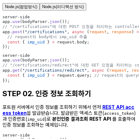
Node.js(팝업방식)
Node.js(리디렉션 방식)
server-side
app.
use
(bodyParser.
json
());
// "/certifications"에 대한 POST 요청을 처리하는 controlle
app.
post
(
"/certifications"
, 
async
 (
request
, 
response
) 
=
  // request의 body에서 imp_uid 추출
  const
 { 
imp_uid
 } 
=
 request.body;
});
server-side
app.
use
(bodyParser.
json
());
// "/certifications/redirect"에 대한 GET 요청을 처리하는 co
app.
get
(
"/certifications/redirect"
, 
async
 (
request
, 
res
  const
 { 
imp_uid
 } 
=
 request.query; 
// request의 quer
});
STEP 02.
인증 정보 조회하기
포트원 서버에서 인증 정보를 조회하기 위해서 먼저
REST API acc
ess token
을 발급받습니다. 발급받은 액세스 토큰(
)
access_token
과 인증번호(
)로
본인인증 결과조회 REST API
를 호출하여
imp_uid
인증 정보를 조회하는 예제입니다.
server-side