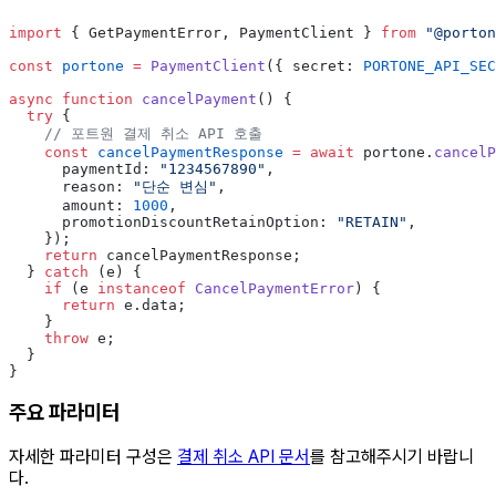
import
 { GetPaymentError, PaymentClient } 
from
 "@porton
const
 portone
 =
 PaymentClient
({ secret: 
PORTONE_API_SEC
async
 function
 cancelPayment
() {
  try
 {
    // 포트원 결제 취소 API 호출
    const
 cancelPaymentResponse
 =
 await
 portone.
cancelP
      paymentId: 
"1234567890"
,
      reason: 
"단순 변심"
,
      amount: 
1000
,
      promotionDiscountRetainOption: 
"RETAIN"
,
    });
    return
 cancelPaymentResponse;
  } 
catch
 (e) {
    if
 (e 
instanceof
 CancelPaymentError
) {
      return
 e.data;
    }
    throw
 e;
  }
}
주요 파라미터
자세한 파라미터 구성은
결제 취소 API 문서
를 참고해주시기 바랍니
다.