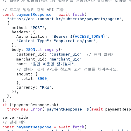
// 빌링키가 발급되었습니다! 빌링키를 저장하거나 결제하는 로직을 
// 포트원 빌링키 결제 API 호출
const
 paymentResponse
 =
 await
 fetch
(
  "https://api.iamport.kr/subscribe/payments/again"
,
  {
    method: 
"POST"
,
    headers: {
      Authorization: 
`Bearer ${
ACCESS_TOKEN
}`
,
      "Content-Type"
: 
"application/json"
,
    },
    body: 
JSON
.
stringify
({
      customer_uid: 
"customer_uid"
, 
// 슈퍼 빌링키
      merchant_uid: 
"merchant_uid"
,
      name: 
"월간 이용권 정기결제"
,
      // 빌링키 결제 API를 참고해 고객 정보를 채워주세요.
      amount: {
        total: 
8900
,
      },
      currency: 
"KRW"
,
    }),
  },
);
if
 (
!
paymentResponse.ok)
  throw
 new
 Error
(
`paymentResponse: ${
await
 paymentResp
server-side
// 결제 예약
const
 paymentResponse
 =
 await
 fetch
(