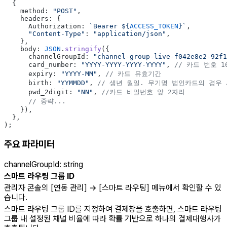
  {
    method: 
"POST"
,
    headers: {
      Authorization: 
`Bearer ${
ACCESS_TOKEN
}`
,
      "Content-Type"
: 
"application/json"
,
    },
    body: 
JSON
.
stringify
({
      channelGroupId: 
"channel-group-live-f042e8e2-92f1
      card_number: 
"YYYY-YYYY-YYYY-YYYY"
, 
// 카드 번호 1
      expiry: 
"YYYY-MM"
, 
// 카드 유효기간
      birth: 
"YYMMDD"
, 
// 생년 월일. 무기명 법인카드의 경우 
      pwd_2digit: 
"NN"
, 
//카드 비밀번호 앞 2자리
      // 중략...
    }),
  },
);
주요 파라미터
channelGroupId
:
string
스마트 라우팅 그룹 ID
관리자 콘솔의 [연동 관리] → [스마트 라우팅] 메뉴에서 확인할 수 있
습니다.
스마트 라우팅 그룹 ID를 지정하여 결제창을 호출하면, 스마트 라우팅
그룹 내 설정된 채널 비율에 따라 확률 기반으로 하나의 결제대행사가