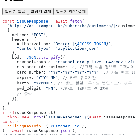
빌링키 발급
빌링키 결제
빌링키 예약 결제
const
 issueResponse
 =
 await
 fetch
(
  `https://api.iamport.kr/subscribe/customers/${
custome
  {
    method: 
"POST"
,
    headers: {
      Authorization: 
`Bearer ${
ACCESS_TOKEN
}`
,
      "Content-Type"
: 
"application/json"
,
    },
    body: 
JSON
.
stringify
({
      channelGroupId: 
"channel-group-live-f042e8e2-92f1
      customer_id: customer_id, 
//고객 식별 정보로 고객사에
      card_number: 
"YYYY-YYYY-YYYY-YYYY"
, 
// 카드 번호 1
      expiry: 
"YYYY-MM"
, 
// 카드 유효기간
      birth: 
"YYMMDD"
, 
// 생년 월일. 무기명 법인카드의 경우 
      pwd_2digit: 
"NN"
, 
//카드 비밀번호 앞 2자리
      // 중략...
    }),
  },
);
if
 (
!
issueResponse.ok)
  throw
 new
 Error
(
`issueResponse: ${
await
 issueResponse
const
 {
  billingKeyInfo
: { 
customer_uid
 },
} 
=
 await
 issueResponse.
json
();