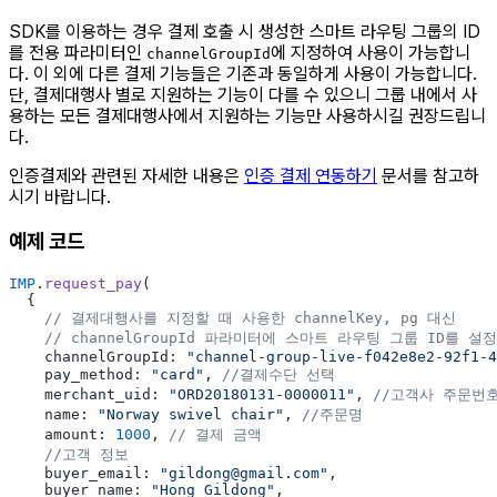
SDK를 이용하는 경우 결제 호출 시 생성한 스마트 라우팅 그룹의 ID
를 전용 파라미터인
에 지정하여 사용이 가능합니
channelGroupId
다. 이 외에 다른 결제 기능들은 기존과 동일하게 사용이 가능합니다.
단, 결제대행사 별로 지원하는 기능이 다를 수 있으니 그룹 내에서 사
용하는 모든 결제대행사에서 지원하는 기능만 사용하시길 권장드립니
다.
인증결제와 관련된 자세한 내용은
인증 결제 연동하기
문서를 참고하
시기 바랍니다.
예제 코드
IMP
.
request_pay
(
  {
    // 결제대행사를 지정할 때 사용한 channelKey, pg 대신
    // channelGroupId 파라미터에 스마트 라우팅 그룹 ID를 설
    channelGroupId: 
"channel-group-live-f042e8e2-92f1-4
    pay_method: 
"card"
, 
//결제수단 선택
    merchant_uid: 
"ORD20180131-0000011"
, 
//고객사 주문번
    name: 
"Norway swivel chair"
, 
//주문명
    amount: 
1000
, 
// 결제 금액
    //고객 정보
    buyer_email: 
"gildong@gmail.com"
,
    buyer_name: 
"Hong Gildong"
,