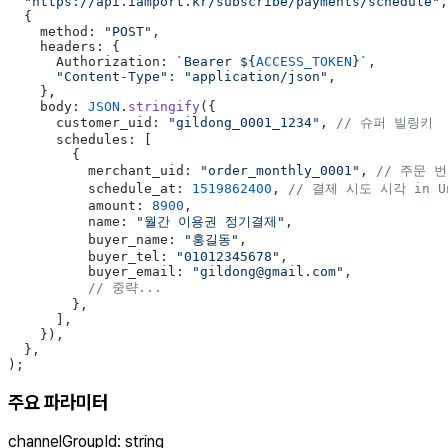
  "https://api.iamport.kr/subscribe/payments/schedule"
,
  {
    method: 
"POST"
,
    headers: {
      Authorization: 
`Bearer ${
ACCESS_TOKEN
}`
,
      "Content-Type"
: 
"application/json"
,
    },
    body: 
JSON
.
stringify
({
      customer_uid: 
"gildong_0001_1234"
, 
// 슈퍼 빌링키
      schedules: [
        {
          merchant_uid: 
"order_monthly_0001"
, 
// 주문 
          schedule_at: 
1519862400
, 
// 결제 시도 시각 in Un
          amount: 
8900
,
          name: 
"월간 이용권 정기결제"
,
          buyer_name: 
"홍길동"
,
          buyer_tel: 
"01012345678"
,
          buyer_email: 
"gildong@gmail.com"
,
          // 중략...
        },
      ],
    }),
  },
);
주요 파라미터
channelGroupId
:
string