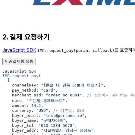
2. 결제 요청하기
JavaScript SDK
을 호출하
IMP.request_pay(param, callback)
인증결제창 요청
Javascript SDK
IMP
.
request_pay
(
  {
    channelKey: 
"{콘솔 내 연동 정보의 채널키}"
,
    pay_method: 
"card"
,
    merchant_uid: 
"order_no_0001"
, 
// 상점에서 관리하는 주
    name: 
"주문명:결제테스트"
,
    amount: 
14.2
,
    currency: 
"USD"
, 
// 기본값: USD
    buyer_email: 
"test@portone.io"
,
    buyer_name: 
"구매자이름"
,
    buyer_tel: 
"010-1234-5678"
,
    buyer_addr: 
"서울특별시 강남구 삼성동"
,