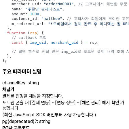
    merchant_uid: 
"orderNo0001"
, 
// 고객사에서 채번한 주문
    name: 
"주문명:결제테스트"
,
    amount: 
1000
,
    customer_id: 
"matthew"
, 
// 고객사가 회원에게 부여한 고유
    m_redirect_url: 
"{모바일에서 결제 완료 후 리디렉션 될 URL
  },
  function
 (
rsp
) {
    // callback 로직
    const
 { 
imp_uid
, 
merchant_uid
 } 
=
 rsp;
    // 콜백 함수로 전달 받은 imp_uid로 포트원 결제 내역 조회
  },
);
주요 파라미터 설명
channelKey
:
string
채널키
결제를 진행할 채널을 지정합니다.
포트원 콘솔 내 [결제 연동] - [연동 정보] - [채널 관리] 에서 확인 가
능합니다.
(최신 JavaScript SDK 버전부터 사용 가능합니다.)
pg(deprecated)
?
:
string
PG사 구분코드