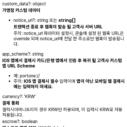
custom_data
?
:
object
가맹점 커스텀 데이터
notice_url?: string 또는
string[]
트랜잭션 종료 후 웹훅이 발송 될 고객사 서버 URL
주의: notice_url 파라미터 설정시, 콘솔에 설정 된 웹훅 URL은
override 되며 notice_url에 전달 한 주소로만 웹훅이 발송됩니
다.
app_scheme
?
:
string
IOS 앱에서 결제시 카드/은행 앱에서 인증 후 복귀 될 고객사 커스텀
앱 URL Scheme
예: portone://
주의:
IOS 앱 결제시 필수
입력이며
앱이 아닌 모바일 웹 결제시
에는 입력하지 마세요.
currency
?
:
'KRW'
결제 통화
갤럭시아머니트리의 경우 KRW만 허용되며, 미 입력시 KRW로 자동
적용됩니다.
escrow
?
:
boolean