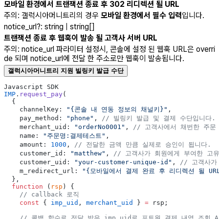
모바일 환경에서 트랜잭션 종료 후 302 리디렉션 될 URL
주의: 갤럭시아머니트리의 경우
모바일 환경에서 필수 입력
입니다.
notice_url
?
:
string | string[]
트랜잭션 종료 후 웹훅이 발송 될 고객사 서버 URL
주의: notice_url 파라미터 설정시, 콘솔에 설정 된 웹훅 URL은 overri
de 되며 notice_url에 전달 한 주소로만 웹훅이 발송됩니다.
갤럭시아머니트리 지원 빌링키 발급 수단
Javascript SDK
IMP
.
request_pay
(
  {
    channelKey: 
"{콘솔 내 연동 정보의 채널키}"
,
    pay_method: 
"phone"
, 
// 빌링키 발급 및 결제 수단입니다.
    merchant_uid: 
"orderNo0001"
, 
// 고객사에서 채번한 주문
    name: 
"주문명:결제테스트"
,
    amount: 
1000
, 
// 전달한 금액 만큼 실제로 승인이 됩니다.
    customer_id: 
"matthew"
, 
// 고객사가 회원에게 부여한 고유
    customer_uid: 
"your-customer-unique-id"
, 
// 고객사가
    m_redirect_url: 
"{모바일에서 결제 완료 후 리디렉션 될 URL
  },
  function
 (
rsp
) {
    // callback 로직
    const
 { 
imp_uid
, 
merchant_uid
 } 
=
 rsp;
    // 콜백 함수로 전달 받은 imp_uid로 포트원 결제 내역 조회