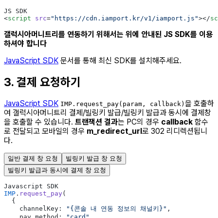
JS SDK
<
script
 src
=
"https://cdn.iamport.kr/v1/iamport.js"
></
sc
갤럭시아머니트리를 연동하기 위해서는 위에 안내된 JS SDK를 이용
하셔야 합니다
JavaScript SDK
문서를 통해 최신 SDK를 설치해주세요.
3. 결제 요청하기
JavaScript SDK
을 호출하
IMP.request_pay(param, callback)
여 갤럭시아머니트리 결제/빌링키 발급/빌링키 발급과 동시에 결제창
을 호출할 수 있습니다.
트랜잭션 결과
는 PC의 경우
callback
함수
로 전달되고 모바일의 경우
m_redirect_url
로 302 리디렉션됩니
다.
일반 결제 창 요청
빌링키 발급 창 요청
빌링키 발급과 동시에 결제 창 요청
Javascript SDK
IMP
.
request_pay
(
  {
    channelKey: 
"{콘솔 내 연동 정보의 채널키}"
,
    pay_method: 
"card"
,