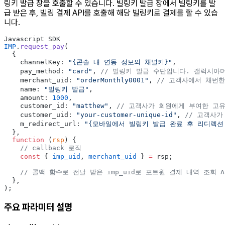
링키 발급 창을 호출할 수 있습니다. 빌링키 발급 창에서 빌링키를 발
급 받은 후, 빌링 결제 API를 호출해 해당 빌링키로 결제를 할 수 있습
니다.
Javascript SDK
IMP
.
request_pay
(
  {
    channelKey: 
"{콘솔 내 연동 정보의 채널키}"
,
    pay_method: 
"card"
, 
// 빌링키 발급 수단입니다. 갤럭시아머
    merchant_uid: 
"orderMonthly0001"
, 
// 고객사에서 채번
    name: 
"빌링키 발급"
,
    amount: 
1000
,
    customer_id: 
"matthew"
, 
// 고객사가 회원에게 부여한 고유
    customer_uid: 
"your-customer-unique-id"
, 
// 고객사가
    m_redirect_url: 
"{모바일에서 빌링키 발급 완료 후 리디렉션 
  },
  function
 (
rsp
) {
    // callback 로직
    const
 { 
imp_uid
, 
merchant_uid
 } 
=
 rsp;
    // 콜백 함수로 전달 받은 imp_uid로 포트원 결제 내역 조회
  },
);
주요 파라미터 설명