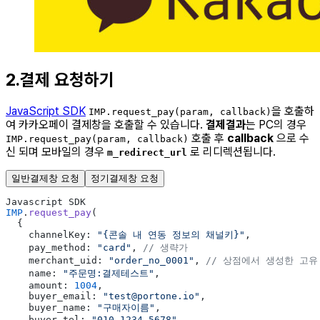
2.결제 요청하기
JavaScript SDK
을 호출하
IMP.request_pay(param, callback)
여 카카오페이 결제창을 호출할 수 있습니다.
결제결과
는 PC의 경우
호출 후
callback
으로 수
IMP.request_pay(param, callback)
신 되며 모바일의 경우
로 리디렉션됩니다.
m_redirect_url
일반결제창 요청
정기결제창 요청
Javascript SDK
IMP
.
request_pay
(
  {
    channelKey: 
"{콘솔 내 연동 정보의 채널키}"
,
    pay_method: 
"card"
, 
// 생략가
    merchant_uid: 
"order_no_0001"
, 
// 상점에서 생성한 고유
    name: 
"주문명:결제테스트"
,
    amount: 
1004
,
    buyer_email: 
"test@portone.io"
,
    buyer_name: 
"구매자이름"
,
    buyer_tel: 
"010-1234-5678"
,