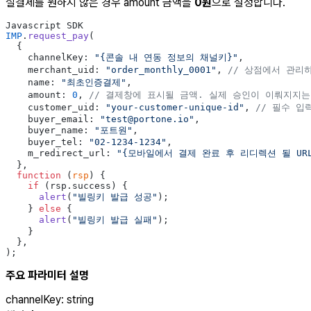
실결제를 원하지 않은 경우 amount 금액을
0원
으로 설정합니다.
Javascript SDK
IMP
.
request_pay
(
  {
    channelKey: 
"{콘솔 내 연동 정보의 채널키}"
,
    merchant_uid: 
"order_monthly_0001"
, 
// 상점에서 관리
    name: 
"최초인증결제"
,
    amount: 
0
, 
// 결제창에 표시될 금액. 실제 승인이 이뤄지지는
    customer_uid: 
"your-customer-unique-id"
, 
// 필수 입
    buyer_email: 
"test@portone.io"
,
    buyer_name: 
"포트원"
,
    buyer_tel: 
"02-1234-1234"
,
    m_redirect_url: 
"{모바일에서 결제 완료 후 리디렉션 될 URL
  },
  function
 (
rsp
) {
    if
 (rsp.success) {
      alert
(
"빌링키 발급 성공"
);
    } 
else
 {
      alert
(
"빌링키 발급 실패"
);
    }
  },
);
주요 파라미터 설명
channelKey
:
string