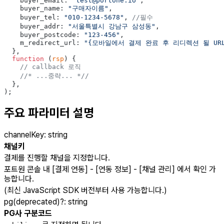
    buyer_email: 
"test@portone.io"
,
    buyer_name: 
"구매자이름"
,
    buyer_tel: 
"010-1234-5678"
, 
//필수
    buyer_addr: 
"서울특별시 강남구 삼성동"
,
    buyer_postcode: 
"123-456"
,
    m_redirect_url: 
"{모바일에서 결제 완료 후 리디렉션 될 URL
  },
  function
 (
rsp
) {
    // callback 로직
    //* ...중략... *//
  },
);
주요 파라미터 설명
channelKey
:
string
채널키
결제를 진행할 채널을 지정합니다.
포트원 콘솔 내 [결제 연동] - [연동 정보] - [채널 관리] 에서 확인 가
능합니다.
(최신 JavaScript SDK 버전부터 사용 가능합니다.)
pg(deprecated)
?
:
string
PG사 구분코드