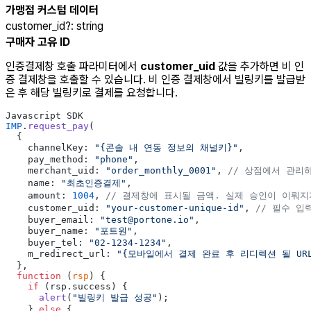
가맹점 커스텀 데이터
customer_id
?
:
string
구매자 고유 ID
인증결제창 호출 파라미터에서
customer_uid
값을 추가하면 비 인
증 결제창을 호출할 수 있습니다. 비 인증 결제창에서 빌링키를 발급받
은 후 해당 빌링키로 결제를 요청합니다.
Javascript SDK
IMP
.
request_pay
(
  {
    channelKey: 
"{콘솔 내 연동 정보의 채널키}"
,
    pay_method: 
"phone"
,
    merchant_uid: 
"order_monthly_0001"
, 
// 상점에서 관리
    name: 
"최초인증결제"
,
    amount: 
1004
, 
// 결제창에 표시될 금액. 실제 승인이 이뤄지
    customer_uid: 
"your-customer-unique-id"
, 
// 필수 입
    buyer_email: 
"test@portone.io"
,
    buyer_name: 
"포트원"
,
    buyer_tel: 
"02-1234-1234"
,
    m_redirect_url: 
"{모바일에서 결제 완료 후 리디렉션 될 URL
  },
  function
 (
rsp
) {
    if
 (rsp.success) {
      alert
(
"빌링키 발급 성공"
);
    } 
else
 {