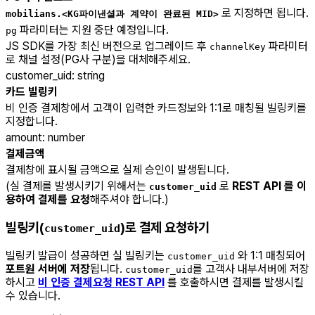
로 지정하면 됩니다.
mobilians.<KG파이낸셜과 계약이 완료된 MID>
파라미터는 지원 중단 예정입니다.
pg
JS SDK를 가장 최신 버전으로 업그레이드 후
파라미터
channelKey
로 채널 설정(PG사 구분)을 대체해주세요.
customer_uid
:
string
카드 빌링키
비 인증 결제창에서 고객이 입력한 카드정보와 1:1로 매칭될 빌링키를
지정합니다.
amount
:
number
결제금액
결제창에 표시될 금액으로 실제 승인이 발생됩니다.
(실 결제를 발생시키기 위해서는
로
REST API 를 이
customer_uid
용하여 결제를 요청
해주셔야 합니다.)
빌링키(
)로 결제 요청하기
customer_uid
빌링키 발급이 성공하면 실 빌링키는
와 1:1 매칭되어
customer_uid
포트원 서버에 저장
됩니다.
를 고객사 내부서버에 저장
customer_uid
하시고
비 인증 결제요청 REST API
를 호출하시면 결제를 발생시킬
수 있습니다.