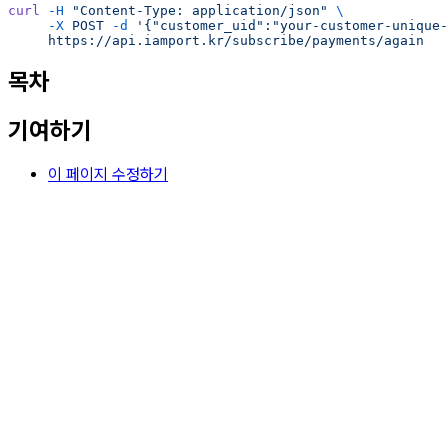
curl
 -H
 "Content-Type: application/json"
 \
     -X
 POST
 -d
 '{"customer_uid":"your-customer-unique-
     https://api.iamport.kr/subscribe/payments/again
목차
기여하기
이 페이지 수정하기