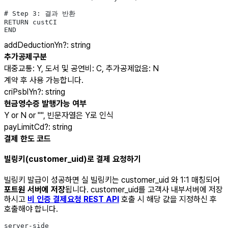
# Step 3: 결과 반환
RETURN custCI
END
addDeductionYn
?
:
string
추가공제구분
대중교통: Y, 도서 및 공연비: C, 추가공제없음: N
계약 후 사용 가능합니다.
criPsblYn
?
:
string
현금영수증 발행가능 여부
Y or N or "", 빈문자열은 Y로 인식
payLimitCd
?
:
string
결제 한도 코드
빌링키(customer_uid)로 결제 요청하기
빌링키 발급이 성공하면 실 빌링키는 customer_uid 와 1:1 매칭되어
포트원 서버에 저장
됩니다. customer_uid를 고객사 내부서버에 저장
하시고
비 인증 결제요청 REST API
호출 시 해당 값을 지정하신 후
호출해야 합니다.
server-side