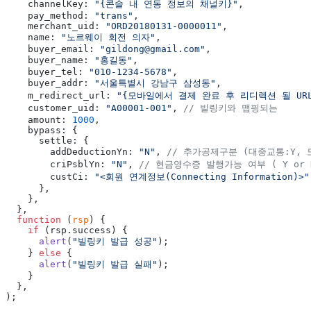
    channelKey: 
"{콘솔 내 연동 정보의 채널키}"
,
    pay_method: 
"trans"
,
    merchant_uid: 
"ORD20180131-0000011"
,
    name: 
"노르웨이 회전 의자"
,
    buyer_email: 
"gildong@gmail.com"
,
    buyer_name: 
"홍길동"
,
    buyer_tel: 
"010-1234-5678"
,
    buyer_addr: 
"서울특별시 강남구 삼성동"
,
    m_redirect_url: 
"{모바일에서 결제 완료 후 리디렉션 될 URL
    customer_uid: 
"A00001-001"
, 
// 빌링키와 맵핑되는
    amount: 
1000
,
    bypass: {
      settle: {
        addDeductionYn: 
"N"
, 
// 추가공제구분 (대중교통:Y, 
        criPsblYn: 
"N"
, 
// 현금영수증 발행가능 여부 ( Y or 
        custCi: 
"<회원 연계정보(Connecting Information)>"
      },
    },
  },
  function
 (
rsp
) {
    if
 (rsp.success) {
      alert
(
"빌링키 발급 성공"
);
    } 
else
 {
      alert
(
"빌링키 발급 실패"
);
    }
  },
);