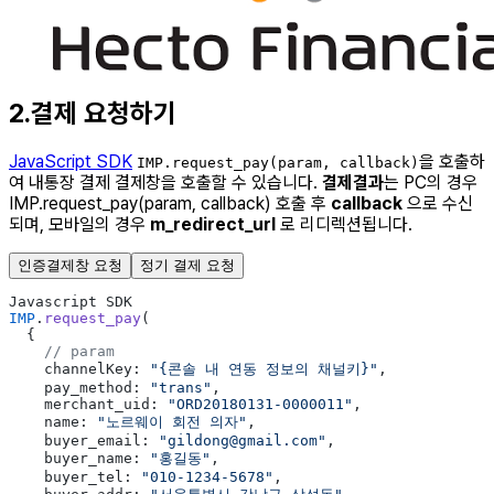
2.결제 요청하기
JavaScript SDK
을 호출하
IMP.request_pay(param, callback)
여 내통장 결제 결제창을 호출할 수 있습니다.
결제결과
는 PC의 경우
IMP.request_pay(param, callback) 호출 후
callback
으로 수신
되며, 모바일의 경우
m_redirect_url
로 리디렉션됩니다.
인증결제창 요청
정기 결제 요청
Javascript SDK
IMP
.
request_pay
(
  {
    // param
    channelKey: 
"{콘솔 내 연동 정보의 채널키}"
,
    pay_method: 
"trans"
,
    merchant_uid: 
"ORD20180131-0000011"
,
    name: 
"노르웨이 회전 의자"
,
    buyer_email: 
"gildong@gmail.com"
,
    buyer_name: 
"홍길동"
,
    buyer_tel: 
"010-1234-5678"
,