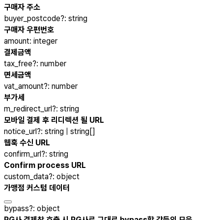
구매자 주소
buyer_postcode
?
:
string
구매자 우편번호
amount
:
integer
결제금액
tax_free
?
:
number
면세금액
vat_amount
?
:
number
부가세
m_redirect_url
?
:
string
모바일 결제 후 리디렉션 될 URL
notice_url
?
:
string | string[]
웹훅 수신 URL
confirm_url
?
:
string
Confirm process URL
custom_data
?
:
object
가맹점 커스텀 데이터
bypass
?
:
object
PG사 결제창 호출 시 PG사로 그대로 bypass할 값들의 모음