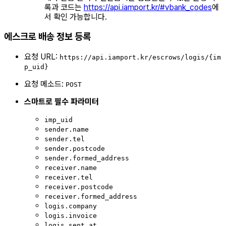
록과 코드는
https://api.iamport.kr/#vbank_codes
에
서 확인 가능합니다.
에스크로 배송 정보 등록
요청 URL:
https://api.iamport.kr/escrows/logis/{im
p_uid}
요청 메소드:
POST
스마트로 필수 파라미터
imp_uid
sender.name
sender.tel
sender.postcode
sender.formed_address
receiver.name
receiver.tel
receiver.postcode
receiver.formed_address
logis.company
logis.invoice
logis.sent_at