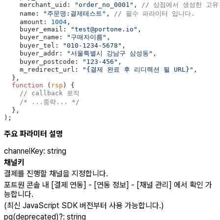
    merchant_uid: 
"order_no_0001"
, 
// 상점에서 생성한 고유
    name: 
"주문명:결제테스트"
, 
// 필수 파라미터 입니다.
    amount: 
1004
,
    buyer_email: 
"test@portone.io"
,
    buyer_name: 
"구매자이름"
,
    buyer_tel: 
"010-1234-5678"
,
    buyer_addr: 
"서울특별시 강남구 삼성동"
,
    buyer_postcode: 
"123-456"
,
    m_redirect_url: 
"{결제 완료 후 리디렉션 될 URL}"
,
  },
  function
 (
rsp
) {
    // callback 로직
    /* ...중략... */
  },
);
주요 파라미터 설명
channelKey
:
string
채널키
결제를 진행할 채널을 지정합니다.
포트원 콘솔 내 [결제 연동] - [연동 정보] - [채널 관리] 에서 확인 가
능합니다.
(최신 JavaScript SDK 버전부터 사용 가능합니다.)
pg(deprecated)
?
:
string