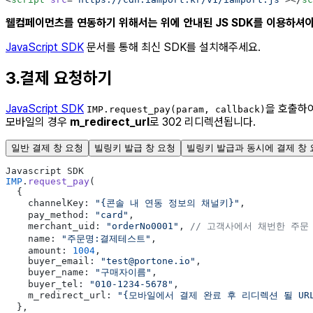
웰컴페이먼츠를 연동하기 위해서는 위에 안내된 JS SDK를 이용하셔
JavaScript SDK
문서를 통해 최신 SDK를 설치해주세요.
3.결제 요청하기
JavaScript SDK
을 호출하
IMP.request_pay(param, callback)
모바일의 경우
m_redirect_url
로 302 리디렉션됩니다.
일반 결제 창 요청
빌링키 발급 창 요청
빌링키 발급과 동시에 결제 창 
Javascript SDK
IMP
.
request_pay
(
  {
    channelKey: 
"{콘솔 내 연동 정보의 채널키}"
,
    pay_method: 
"card"
,
    merchant_uid: 
"orderNo0001"
, 
// 고객사에서 채번한 주문
    name: 
"주문명:결제테스트"
,
    amount: 
1004
,
    buyer_email: 
"test@portone.io"
,
    buyer_name: 
"구매자이름"
,
    buyer_tel: 
"010-1234-5678"
,
    m_redirect_url: 
"{모바일에서 결제 완료 후 리디렉션 될 URL
  },