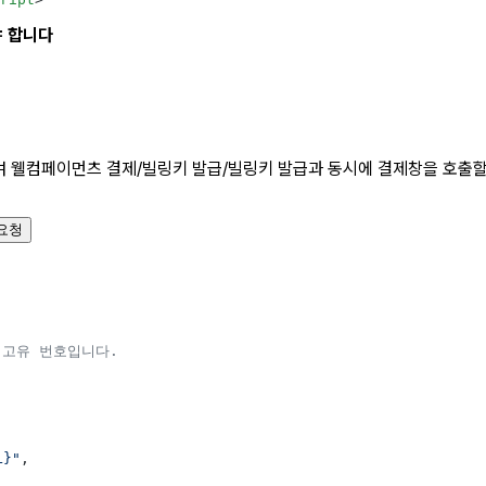
야 합니다
여 웰컴페이먼츠 결제/빌링키 발급/빌링키 발급과 동시에 결제창을 호출할
요청
 고유 번호입니다.
}"
,