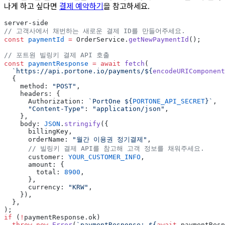
나게 하고 싶다면
결제 예약하기
을 참고하세요.
server-side
// 고객사에서 채번하는 새로운 결제 ID를 만들어주세요.
const
 paymentId
 =
 OrderService.
getNewPaymentId
();
// 포트원 빌링키 결제 API 호출
const
 paymentResponse
 =
 await
 fetch
(
  `https://api.portone.io/payments/${
encodeURIComponent
  {
    method: 
"POST"
,
    headers: {
      Authorization: 
`PortOne ${
PORTONE_API_SECRET
}`
,
      "Content-Type"
: 
"application/json"
,
    },
    body: 
JSON
.
stringify
({
      billingKey,
      orderName: 
"월간 이용권 정기결제"
,
      // 빌링키 결제 API를 참고해 고객 정보를 채워주세요.
      customer: 
YOUR_CUSTOMER_INFO
,
      amount: {
        total: 
8900
,
      },
      currency: 
"KRW"
,
    }),
  },
);
if
 (
!
paymentResponse.ok)
  throw
 new
 Error
(
`paymentResponse: ${
await
 paymentResp