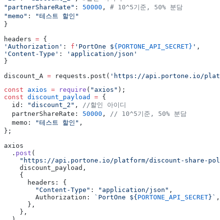
"partnerShareRate"
: 
50000
, 
# 10^5기준, 50% 분담
"memo"
: 
"테스트 할인"
}
headers 
=
 {
'Authorization'
: 
f
'PortOne $
{PORTONE_API_SECRET}
'
,
'Content-Type'
: 
'application/json'
}
discount_A 
=
 requests.post(
'https://api.portone.io/plat
const
 axios
 =
 require
(
"axios"
);
const
 discount_payload
 =
 {
  id: 
"discount_2"
, 
//할인 아이디
  partnerShareRate: 
50000
, 
// 10^5기준, 50% 분담
  memo: 
"테스트 할인"
,
};
axios
  .
post
(
    "https://api.portone.io/platform/discount-share-pol
    discount_payload,
    {
      headers: {
        "Content-Type"
: 
"application/json"
,
        Authorization: 
`PortOne ${
PORTONE_API_SECRET
}`
,
      },
    },
  )