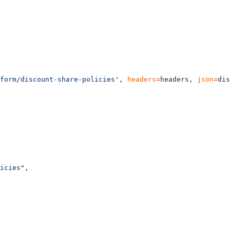
form/discount-share-policies'
, 
headers
=
headers, 
json
=
dis
icies"
,