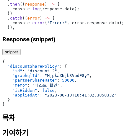
  .
then
((
response
) 
=>
 {
    console.
log
(response.data);
  })
  .
catch
((
error
) 
=>
 {
    console.
error
(
"Error:"
, error.response.data);
  });
Response (snippet)
snippet
{
  "discountSharePolicy"
: {
    "id"
: 
"discount_2"
,
    "graphqlId"
: 
"MjpkaXNjb3VudF8y"
,
    "partnerShareRate"
: 
50000
,
    "memo"
: 
"테스트 할인"
,
    "isHidden"
: 
false
,
    "appliedAt"
: 
"2023-08-13T10:41:02.385833Z"
  }
}
목차
기여하기