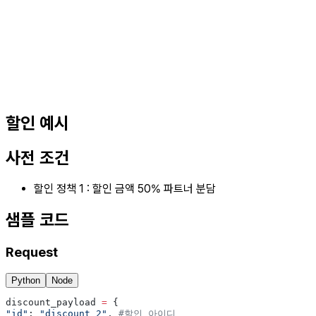
할인 예시
사전 조건
할인 정책 1 : 할인 금액 50% 파트너 분담
샘플 코드
Request
Python
Node
discount_payload 
=
 {
"id"
: 
"discount_2"
, 
#할인 아이디