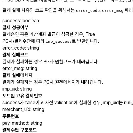
결제 실패 사유와 코드 확인을 위해서는
,
파라
error_code
error_msg
success
:
boolean
결제 성공여부
결제승인 혹은 가상계좌 발급이 성공한 경우, True
PG사/결제수단에 따라
로 반환됩니다.
imp_success
error_code
:
string
결제 실패코드
결제가 실패하는 경우 PG사 원천코드가 내려갑니다.
error_msg
:
string
결제 실패메세지
결제가 실패하는 경우 PG사 원천메세지가 내려갑니다.
imp_uid
:
string
포트원 고유 결제번호
success가 false이고 사전 validation에 실패한 경우, imp_uid는 nul
merchant_uid
:
string
주문번호
pay_method
:
string
결제수단 구분코드