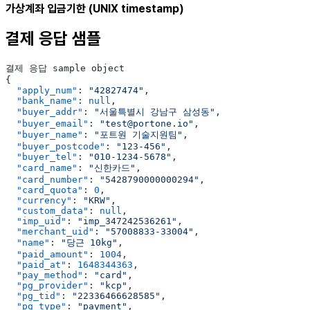
가상계좌 입금기한 (UNIX timestamp)
결제 응답 샘플
결제 응답 sample object
{
  "apply_num"
: 
"42827474"
,
  "bank_name"
: 
null
,
  "buyer_addr"
: 
"서울특별시 강남구 삼성동"
,
  "buyer_email"
: 
"test@portone.io"
,
  "buyer_name"
: 
"포트원 기술지원팀"
,
  "buyer_postcode"
: 
"123-456"
,
  "buyer_tel"
: 
"010-1234-5678"
,
  "card_name"
: 
"신한카드"
,
  "card_number"
: 
"5428790000000294"
,
  "card_quota"
: 
0
,
  "currency"
: 
"KRW"
,
  "custom_data"
: 
null
,
  "imp_uid"
: 
"imp_347242536261"
,
  "merchant_uid"
: 
"57008833-33004"
,
  "name"
: 
"당근 10kg"
,
  "paid_amount"
: 
1004
,
  "paid_at"
: 
1648344363
,
  "pay_method"
: 
"card"
,
  "pg_provider"
: 
"kcp"
,
  "pg_tid"
: 
"22336466628585"
,
  "pg_type"
: 
"payment"
,