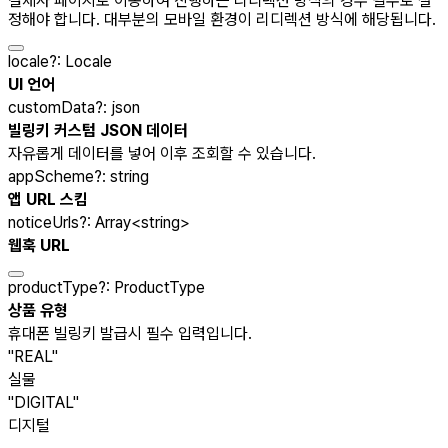
결제사 페이지로 이동하여 진행하는 리디렉션 방식의 경우 필수로 설
정해야 합니다. 대부분의 모바일 환경이 리디렉션 방식에 해당됩니다.
locale
?
:
Locale
UI 언어
customData
?
:
json
빌링키 커스텀 JSON 데이터
자유롭게 데이터를 넣어 이후 조회할 수 있습니다.
appScheme
?
:
string
앱 URL 스킴
noticeUrls
?
:
Array
<
string
>
웹훅 URL
productType
?
:
ProductType
상품 유형
휴대폰 빌링키 발급시 필수 입력입니다.
"REAL"
실물
"DIGITAL"
디지털