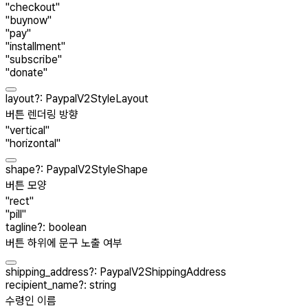
"checkout"
"buynow"
"pay"
"installment"
"subscribe"
"donate"
layout
?
:
PaypalV2StyleLayout
버튼 렌더링 방향
"vertical"
"horizontal"
shape
?
:
PaypalV2StyleShape
버튼 모양
"rect"
"pill"
tagline
?
:
boolean
버튼 하위에 문구 노출 여부
shipping_address
?
:
PaypalV2ShippingAddress
recipient_name
?
:
string
수령인 이름