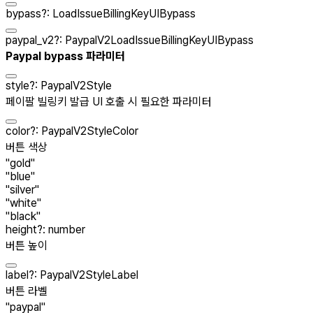
bypass
?
:
LoadIssueBillingKeyUIBypass
paypal_v2
?
:
PaypalV2LoadIssueBillingKeyUIBypass
Paypal bypass 파라미터
style
?
:
PaypalV2Style
페이팔 빌링키 발급 UI 호출 시 필요한 파라미터
color
?
:
PaypalV2StyleColor
버튼 색상
"gold"
"blue"
"silver"
"white"
"black"
height
?
:
number
버튼 높이
label
?
:
PaypalV2StyleLabel
버튼 라벨
"paypal"