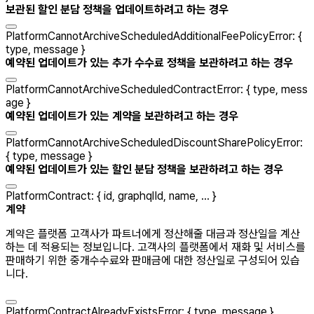
보관된 할인 분담 정책을 업데이트하려고 하는 경우
PlatformCannotArchiveScheduledAdditionalFeePolicyError
:
{
type
,
message
}
예약된 업데이트가 있는 추가 수수료 정책을 보관하려고 하는 경우
PlatformCannotArchiveScheduledContractError
:
{
type
,
mess
age
}
예약된 업데이트가 있는 계약을 보관하려고 하는 경우
PlatformCannotArchiveScheduledDiscountSharePolicyError
:
{
type
,
message
}
예약된 업데이트가 있는 할인 분담 정책을 보관하려고 하는 경우
PlatformContract
:
{
id
,
graphqlId
,
name
, ...
}
계약
계약은 플랫폼 고객사가 파트너에게 정산해줄 대금과 정산일을 계산
하는 데 적용되는 정보입니다. 고객사의 플랫폼에서 재화 및 서비스를
판매하기 위한 중개수수료와 판매금에 대한 정산일로 구성되어 있습
니다.
PlatformContractAlreadyExistsError
:
{
type
,
message
}