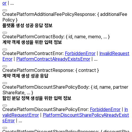
or
| ...
CreatePlatformAdditionalFeePolicyResponse
:
{
additionalFee
Policy
}
플랫폼 생성 성공 응답 정보
CreatePlatformContractBody
:
{
id
,
name
,
memo
, ...
}
계약 객체 생성을 위한 입력 정보
CreatePlatformContractError
:
ForbiddenError
|
InvalidRequest
Error
|
PlatformContractAlreadyExistsError
| ...
CreatePlatformContractResponse
:
{
contract
}
계약 객체 생성 성공 응답
CreatePlatformDiscountSharePolicyBody
:
{
id
,
name
,
partner
ShareRate
, ...
}
할인 분담 정책 생성을 위한 입력 정보
CreatePlatformDiscountSharePolicyError
:
ForbiddenError
|
In
validRequestError
|
PlatformDiscountSharePolicyAlreadyExist
sError
| ...
CreatePlatformDiscountSharePolicyResponse
:
{
discountSha