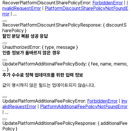
RecoverPlatformDiscountSharePolicyError
:
ForbiddenError
|
I
nvalidRequestError
|
PlatformDiscountSharePolicyNotFoundE
rror
| ...
RecoverPlatformDiscountSharePolicyResponse
:
{
discountS
harePolicy
}
할인 분담 복원 성공 응답
UnauthorizedError
:
{
type
,
message
}
인증 정보가 올바르지 않은 경우
UpdatePlatformAdditionalFeePolicyBody
:
{
fee
,
name
,
memo
,
...
}
추가 수수료 정책 업데이트를 위한 입력 정보
값이 명시하지 않은 필드는 업데이트되지 않습니다.
UpdatePlatformAdditionalFeePolicyError
:
ForbiddenError
|
Inv
alidRequestError
|
PlatformAdditionalFeePolicyNotFoundError
| ...
UpdatePlatformAdditionalFeePolicyResponse
:
{
additionalFee
Policy
}