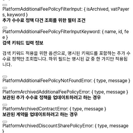
PlatformAdditionalFeePolicyFilterInput
:
{
isArchived
,
vatPayer
s
,
keyword
}
추가 수수료 정책 다건 조회를 위한 필터 조건
PlatformAdditionalFeePolicyFilterInputKeyword
:
{
name
,
id
,
fe
e
}
검색 키워드 입력 정보
검색 키워드 적용을 위한 옵션으로, 명시된 키워드를 포함하는 추가 수
수료 정책만 조회합니다. 하위 필드는 명시된 값 중 한 가지만 적용됩
니다.
PlatformAdditionalFeePolicyNotFoundError
:
{
type
,
message
}
PlatformArchivedAdditionalFeePolicyError
:
{
type
,
message
}
보관된 추가 수수료 정책을 업데이트하려고 하는 경우
PlatformArchivedContractError
:
{
type
,
message
}
보관된 계약을 업데이트하려고 하는 경우
PlatformArchivedDiscountSharePolicyError
:
{
type
,
message
}