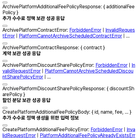
ArchivePlatformAdditionalFeePolicyResponse
:
{
additionalFee
Policy
}
추가 수수료 정책 보관 성공 응답
ArchivePlatformContractError
:
ForbiddenError
|
InvalidReques
tError
|
PlatformCannotArchiveScheduledContractError
| ...
ArchivePlatformContractResponse
:
{
contract
}
계약 보관 성공 응답
ArchivePlatformDiscountSharePolicyError
:
ForbiddenError
|
In
validRequestError
|
PlatformCannotArchiveScheduledDiscou
ntSharePolicyError
| ...
ArchivePlatformDiscountSharePolicyResponse
:
{
discountSh
arePolicy
}
할인 분담 보관 성공 응답
CreatePlatformAdditionalFeePolicyBody
:
{
id
,
name
,
fee
, ...
}
추가 수수료 정책 생성을 위한 입력 정보
CreatePlatformAdditionalFeePolicyError
:
ForbiddenError
|
Inva
lidRequestError
|
PlatformAdditionalFeePolicyAlreadyExistsErr