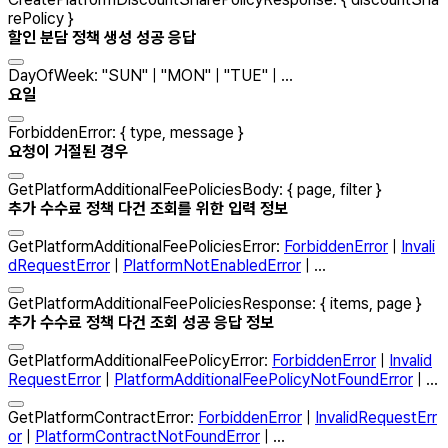
rePolicy
}
할인 분담 정책 생성 성공 응답
DayOfWeek
:
"
SUN
"
|
"
MON
"
|
"
TUE
"
| ...
요일
ForbiddenError
:
{
type
,
message
}
요청이 거절된 경우
GetPlatformAdditionalFeePoliciesBody
:
{
page
,
filter
}
추가 수수료 정책 다건 조회를 위한 입력 정보
GetPlatformAdditionalFeePoliciesError
:
ForbiddenError
|
Invali
dRequestError
|
PlatformNotEnabledError
| ...
GetPlatformAdditionalFeePoliciesResponse
:
{
items
,
page
}
추가 수수료 정책 다건 조회 성공 응답 정보
GetPlatformAdditionalFeePolicyError
:
ForbiddenError
|
Invalid
RequestError
|
PlatformAdditionalFeePolicyNotFoundError
| ...
GetPlatformContractError
:
ForbiddenError
|
InvalidRequestErr
or
|
PlatformContractNotFoundError
| ...