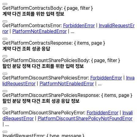
GetPlatformContractsBody
:
{
page
,
filter
}
계약 다건 조회를 위한 입력 정보
GetPlatformContractsError
:
ForbiddenError
|
InvalidRequestEr
ror
|
PlatformNotEnabledError
| ...
GetPlatformContractsResponse
:
{
items
,
page
}
계약 다건 조회 성공 응답
GetPlatformDiscountSharePoliciesBody
:
{
page
,
filter
}
할인 분담 정책 다건 조회를 위한 입력 정보
GetPlatformDiscountSharePoliciesError
:
ForbiddenError
|
Inva
lidRequestError
|
PlatformNotEnabledError
| ...
GetPlatformDiscountSharePoliciesResponse
:
{
items
,
page
}
할인 분담 정책 다건 조회 성공 응답 정보
GetPlatformDiscountSharePolicyError
:
ForbiddenError
|
Invali
dRequestError
|
PlatformDiscountSharePolicyNotFoundError
| ...
InvalidRequestError
:
{
type
,
message
}