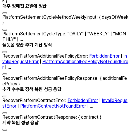
k
}
매주 정해진 요일에 정산
PlatformSettlementCycleMethodWeeklyInput
:
{
daysOfWeek
}
PlatformSettlementCycleType
:
"
DAILY
"
|
"
WEEKLY
"
|
"
MON
THLY
"
| ...
플랫폼 정산 주기 계산 방식
RecoverPlatformAdditionalFeePolicyError
:
ForbiddenError
|
In
validRequestError
|
PlatformAdditionalFeePolicyNotFoundErro
r
| ...
RecoverPlatformAdditionalFeePolicyResponse
:
{
additionalFe
ePolicy
}
추가 수수료 정책 복원 성공 응답
RecoverPlatformContractError
:
ForbiddenError
|
InvalidReque
stError
|
PlatformContractNotFoundError
| ...
RecoverPlatformContractResponse
:
{
contract
}
계약 복원 성공 응답