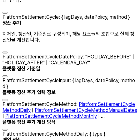
타냅니다.
PlatformSettlementCycle
:
{
lagDays
,
datePolicy
,
method
}
정산 주기
지체일, 정산일, 기준일로 구성되며, 해당 요소들의 조합으로 실제 정
산일을 계산합니다.
PlatformSettlementCycleDatePolicy
:
"
HOLIDAY_BEFORE
"
|
"
HOLIDAY_AFTER
"
|
"
CALENDAR_DAY
"
플랫폼 정산 기준일
PlatformSettlementCycleInput
:
{
lagDays
,
datePolicy
,
metho
d
}
플랫폼 정산 주기 입력 정보
PlatformSettlementCycleMethod
:
PlatformSettlementCycle
MethodDaily
|
PlatformSettlementCycleMethodManualDates
|
PlatformSettlementCycleMethodMonthly
| ...
플랫폼 정산 주기 계산 방식
PlatformSettlementCycleMethodDaily
:
{
type
}
매일 정산