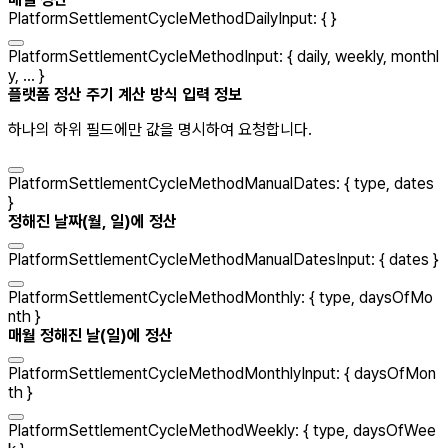
PlatformSettlementCycleMethodDailyInput
:
{
}
PlatformSettlementCycleMethodInput
:
{
daily
,
weekly
,
monthl
y
, ...
}
플랫폼 정산 주기 계산 방식 입력 정보
하나의 하위 필드에만 값을 명시하여 요청합니다.
PlatformSettlementCycleMethodManualDates
:
{
type
,
dates
}
정해진 날짜(월, 일)에 정산
PlatformSettlementCycleMethodManualDatesInput
:
{
dates
}
PlatformSettlementCycleMethodMonthly
:
{
type
,
daysOfMo
nth
}
매월 정해진 날(일)에 정산
PlatformSettlementCycleMethodMonthlyInput
:
{
daysOfMon
th
}
PlatformSettlementCycleMethodWeekly
:
{
type
,
daysOfWee