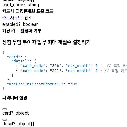
card_code
?
:
string
카드사 금융결제원 표준 코드
카드사 코드
참조
enabled
?
:
boolean
해당 카드 활성화 여부
상점 부담 무이자 할부 최대 개월수 설정하기
{
  "card"
: {
    "detail"
: [
      { 
"card_code"
: 
"366"
, 
"max_month"
: 
5
 }, 
// 특정 
      { 
"card_code"
: 
"381"
, 
"max_month"
: 
3
 } 
// 특정 카
    ]
  },
  "useFreeInterestFromMall"
: 
true
}
파라미터 설명
card
?
:
object
detail
?
:
object[]