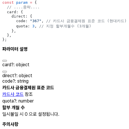
const
 param
 =
 {
  // ....중략....
  card: {
    direct: {
      code: 
"367"
, 
// 카드사 금융결제원 표준 코드 (현대카드)
      quota: 
3
, 
// 지정 할부개월수 (3개월)
    },
  },
};
파라미터 설명
card
?
:
object
direct
?
:
object
code
?
:
string
카드사 금융결제원 표준 코드
카드사 코드
참조
quota
?
:
number
할부 개월 수
일시불일 시 0 으로 설정됩니다.
주의사항