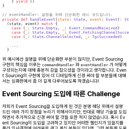
    } 
yield
 ()
}
// eventHandler: 설명을 위해 단순화한 예시 코드입니다.
private
 def
 handleEvent
(
state
: 
State
, 
event
: 
Event
)
:
 St
  (state, event) 
match
 {
    case
 (
_
: 
State
.
Empty
, 
_
: 
Event
.
CommandReceived
)    
    case
 (
_
: 
State
.
Empty
, 
_
: 
Event
.
FetchingChannelSucce
    case
 (
_
: 
State
.
ChannelSelected
, 
_
: 
TgsSucceeded
)   
    ...
  }
위 예시에선 설명을 위해 단순화한 부분이 많지만, Event Sourcing
구현의 핵심을 이루는
와
가 어떻게
commandHandler
eventHandler
구성되는지에 대해 충분히 감을 잡으셨을 것이라고 생각합니다. Even
t Sourcing의 구현에 있어 더 디테일하게 신경 써야 할 부분들에 대해
서는 심화편에서 좀 더 깊게 다루어보도록 하겠습니다!
Event Sourcing 도입에 따른 Challenge
저희가 Event Sourcing을 도입하게 된 것은 분명 해당 위에서 설명
드린 여러 가지 장점을 누리기 위해서이지만, 반대로 해당 기술을 도입
하면서 추가적으로 신경 써야 할 것들 또한 적지 않았습니다. 혹시 Ev
ent Sourcing의 도입을 고려하고 있지만 어떠한 챌린지가 있을지를
몰라 의사결정에 어려움을 겪고 계신 분들이 있다면, 그런 분들께 도움