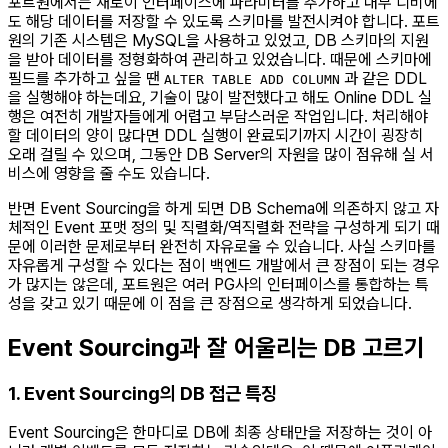
포트원에서는 새로이 인터페이스에 파라미터를 추가하고 내부 디비에
도 해당 데이터를 저장할 수 있도록 스키마를 발전시켜야 합니다. 포트
원의 기존 시스템은 MySQL을 사용하고 있었고, DB 스키마의 지원
을 받아 데이터를 정형화하여 관리하고 있었습니다. 때문에 스키마에
필드를 추가하고 싶을 땐
과 같은 DDL
ALTER TABLE ADD COLUMN
을 실행해야 하는데요, 기술이 많이 발전했다고 해도 Online DDL 실
행은 여전히 개발자들에게 어렵고 부담스러운 작업입니다. 처리해야
할 데이터의 양이 많다면 DDL 실행이 완료되기까지 시간이 굉장히
오래 걸릴 수 있으며, 그동안 DB Server의 자원을 많이 점유해 실 서
비스에 영향을 줄 수도 있습니다.
반면 Event Sourcing을 하게 되면 DB Schema에 의존하지 않고 자
체적인 Event 포맷 정의 및 직렬화/역직렬화 전략을 구성하게 되기 때
문에 이러한 문제로부터 완전히 자유로울 수 있습니다. 사실 스키마를
자유롭게 구성할 수 있다는 점이 백엔드 개발에서 큰 장점이 되는 경우
가 많지는 않은데, 포트원은 여러 PG사의 인터페이스를 통합하는 특
성을 갖고 있기 때문에 이 점을 큰 장점으로 생각하게 되었습니다.
Event Sourcing과 잘 어울리는 DB 고르기
1. Event Sourcing의 DB 접근 특징
Event Sourcing은 한마디로 DB에 최종 상태만을 저장하는 것이 아