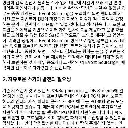
영원히 검색 엔진에 올려둘 수가 없기 때문에 시간이 오래 지난 변경
내역은 확인하기가 힘듭니다. 따라서 완벽한 답변을 드릴 수 없었던 경
우도 종종 있었는데, Event Sourcing을 도입하게 되면 엔티티에 가
해진 모든 이벤트가 DB에 저장되기 때문에 이렇게 맥락 파악을 요청
하는 문의에 완벽하게 대응할 수 있을 것이라고 생각했습니다. 또한 포
트원은 데이터를 기반으로 여러 가지 인사이트를 제공하고 운영 효율
화를 도와줄 수 있는 B2B SaaS 기업으로의 도약을 계획하고 있었는
데, 이러한 상황에서 Event Sourcing 방식으로 쌓인 풍부한 raw dat
a는 앞으로 포트원의 발전을 뒷받침할 든든한 뿌리가 될 것이라고 생
각했습니다. 종합해 보면, 무엇보다 결제라는 행위는 돈을 주고받는 것
이기 때문에 결제 서비스를 제공하는 입장에서 데이터를 최대한 정확
하게 보관하는 것이 매우 중요하다고 생각하여 Event Sourcing이 매
력적인 선택지로 다가왔던 것 같습니다.
2. 자유로운 스키마 발전의 필요성
기존 시스템이 갖고 있던 또 하나의 pain point는 DB Schema에 관
한 것인데요, 아시다시피 포트원은 국내외의 여러 PG사 결제 모듈을
하나의 인터페이스, 하나의 플로우로 통합해 주는 PG 통합 연동 모듈
을 제공하고 있습니다. 때문에 어떤 PG사를 포트원에서 추가적으로
지원하기 위해 작업을 할 땐 해당 PG사에서 지원하는 파라미터 목록
을 확인한 후, 포트원에서 이미 정의한 파라미터로 맵핑할 수 있는지를
검사합니다. 만약 맵핑할만한 파라미터가 마땅히 존재하지 않는다면