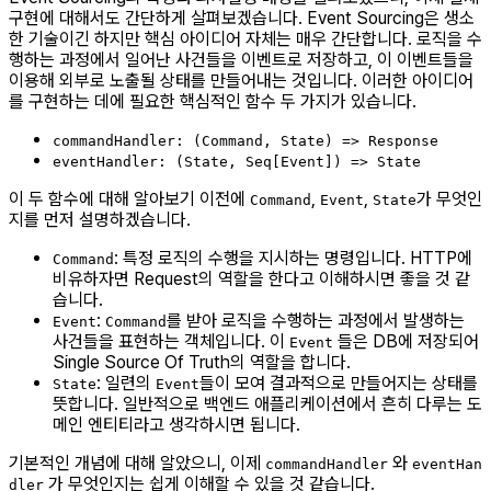
구현에 대해서도 간단하게 살펴보겠습니다. Event Sourcing은 생소
한 기술이긴 하지만 핵심 아이디어 자체는 매우 간단합니다. 로직을 수
행하는 과정에서 일어난 사건들을 이벤트로 저장하고, 이 이벤트들을
이용해 외부로 노출될 상태를 만들어내는 것입니다. 이러한 아이디어
를 구현하는 데에 필요한 핵심적인 함수 두 가지가 있습니다.
commandHandler: (Command, State) => Response
eventHandler: (State, Seq[Event]) => State
이 두 함수에 대해 알아보기 이전에
,
,
가 무엇인
Command
Event
State
지를 먼저 설명하겠습니다.
: 특정 로직의 수행을 지시하는 명령입니다. HTTP에
Command
비유하자면 Request의 역할을 한다고 이해하시면 좋을 것 같
습니다.
:
를 받아 로직을 수행하는 과정에서 발생하는
Event
Command
사건들을 표현하는 객체입니다. 이
들은 DB에 저장되어
Event
Single Source Of Truth의 역할을 합니다.
: 일련의
들이 모여 결과적으로 만들어지는 상태를
State
Event
뜻합니다. 일반적으로 백엔드 애플리케이션에서 흔히 다루는 도
메인 엔티티라고 생각하시면 됩니다.
기본적인 개념에 대해 알았으니, 이제
와
commandHandler
eventHan
가 무엇인지는 쉽게 이해할 수 있을 것 같습니다.
dler