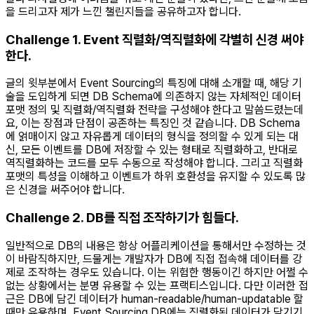
을 드리고자 제가 느낀 챌린지들을 공유하고자 합니다.
Challenge 1. Event 직렬화/역직렬화에 각별히 신경 써야
한다.
글의 윗부분에서 Event Sourcing의 특징에 대해 소개할 때, 해당 기
술을 도입하게 되면 DB Schema에 의존하지 않는 자체적인 데이터
포맷 정의 및 직렬화/역직렬화 전략을 구성해야 한다고 말씀드렸는데
요, 이는 장점과 단점이 공존하는 특징인 것 같습니다. DB Schema
에 얽매이지 않고 자유롭게 데이터의 형식을 정의할 수 있게 되는 대
신, 모든 이벤트를 DB에 저장할 수 있는 형태로 직렬화하고, 반대로
역직렬화하는 코드를 모두 수동으로 작성해야 합니다. 그리고 직렬화
포맷의 특성을 이해하고 이벤트가 하위 호환성을 유지할 수 있도록 많
은 신경을 써주어야 합니다.
Challenge 2. DB를 직접 조작하기가 힘들다.
일반적으로 DB의 내용은 항상 어플리케이션을 통해서만 수정하는 것
이 바람직하지만, 드물게는 개발자가 DB에 직접 접속해 데이터를 강
제로 조작하는 경우도 있습니다. 이는 위험한 행동이긴 하지만 어쩔 수
없는 상황에서는 분명 유용할 수 있는 프랙티스입니다. 다만 이러한 접
근은 DB에 담긴 데이터가 human-readable/human-updatable 할
때만 유용하며, Event Sourcing DB에는 직렬화된 데이터가 담기기