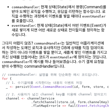
: 현재 상태(State)에서 명령(Command)를
commandHandler
받아 도메인 로직을 수행하고, 응답을 리턴하는 함수입니다. 로
직을 수행하는 과정에서 이벤트를 쌓을 때마다
eventHandler
를 호출합니다.
: 현재 상태(State)에서 어떤 이벤트(Event)가
eventHandler
새로 쌓이게 되면 어떤 새로운 상태로 전이할지를 정의하는 함
수입니다.
그다지 어렵지 않죠?
는 일반적인 어플리케이션에
commandHandler
서 작성하는 도메인 로직과 유사하지만 DB에 상태를 직접 업데이트
하는 것이 아니라 이벤트를 쌓을 뿐이고, 새롭게 쌓인 이벤트를 가지고
최신 상태를 만들어내는 코드가
에 정의되는 것입니다.
eventHandler
의 예시를 하나 들어보겠습니다. 수기 결제 요청을
commandHandler
받아 수행하는 commandHandler입니다.
// commandHandler: 설명을 위해 단순화한 예시 코드입니다.
for
 {
  // 1. 수기결제를 시작한다는 내용의 이벤트 저장
  _ 
<-
 persist(
Event
.
CommandReceived
(id, form, store, c
  // 2. 사용자가 넘긴 channel key를 이용해 channel 얻어오기
  channel 
<-
 channelService
               .fetchChannel(store.id, form.channelKey)
               .flatMapError(e 
=>
 fail(
Event
.
FetchingCh