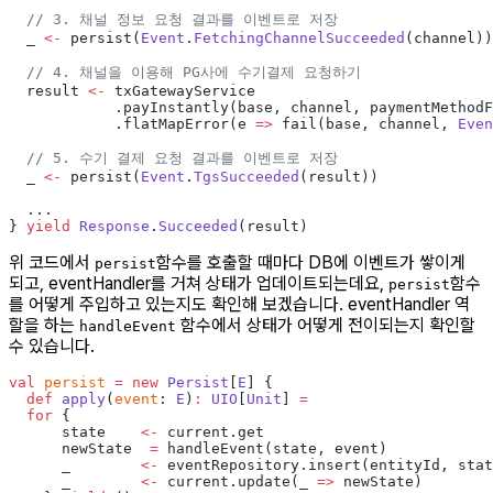
  // 3. 채널 정보 요청 결과를 이벤트로 저장
  _ 
<-
 persist(
Event
.
FetchingChannelSucceeded
(channel))
  // 4. 채널을 이용해 PG사에 수기결제 요청하기
  result 
<-
 txGatewayService
            .payInstantly(base, channel, paymentMethodF
            .flatMapError(e 
=>
 fail(base, channel, 
Even
  // 5. 수기 결제 요청 결과를 이벤트로 저장
  _ 
<-
 persist(
Event
.
TgsSucceeded
(result))
  ...
} 
yield
 Response
.
Succeeded
(result)
위 코드에서
함수를 호출할 때마다 DB에 이벤트가 쌓이게
persist
되고, eventHandler를 거쳐 상태가 업데이트되는데요,
함수
persist
를 어떻게 주입하고 있는지도 확인해 보겠습니다. eventHandler 역
할을 하는
함수에서 상태가 어떻게 전이되는지 확인할
handleEvent
수 있습니다.
val
 persist
 =
 new
 Persist
[
E
] {
  def
 apply
(
event
: 
E
)
:
 UIO
[
Unit
] 
=
  for
 {
      state    
<-
 current.get
      newState  
=
 handleEvent(state, event)
      _        
<-
 eventRepository.insert(entityId, stat
      _        
<-
 current.update(_ 
=>
 newState)