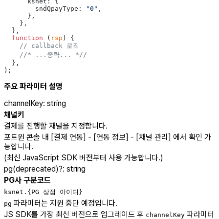
      ksnet: {
        sndQpayType: 
"0"
,
      },
    },
  },
  function
 (
rsp
) {
    // callback 로직
    //* ...중략... *//
  },
);
주요 파라미터 설명
channelKey
:
string
채널키
결제를 진행할 채널을 지정합니다.
포트원 콘솔 내 [결제 연동] - [연동 정보] - [채널 관리] 에서 확인 가
능합니다.
(최신 JavaScript SDK 버전부터 사용 가능합니다.)
pg(deprecated)
?
:
string
PG사 구분코드
ksnet.{PG 상점 아이디}
파라미터는 지원 중단 예정입니다.
pg
JS SDK를 가장 최신 버전으로 업그레이드 후
파라미터
channelKey