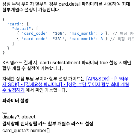
상점 부담 무이자 할부의 경우 card.detail 파라미터를 사용하여 최대
할부개월수 설정이 가능합니다.
{
  "card"
: {
    "detail"
: [
      { 
"card_code"
: 
"366"
, 
"max_month"
: 
5
 }, 
// 특정 
      { 
"card_code"
: 
"381"
, 
"max_month"
: 
3
 } 
// 특정 카
    ]
  }
}
KB 앱카드 결제 시, card.useInstallment 파라미터 true 설정 시에만
할부 개월 수 설정이 가능합니다.
자세한 상점 부담 무이자 할부 설정 가이드는
[API&SDK] - [브라우
저 SDK] - [결제요청 파라미터] - [상점 부담 무이자 할부 최대 개월
수 설정하기
에서 확인 가능합니다.
파라미터 설명
display
?
:
object
결제창에 렌더링될 카드 할부 개월수 리스트 설정
card_quota
?
:
number[]