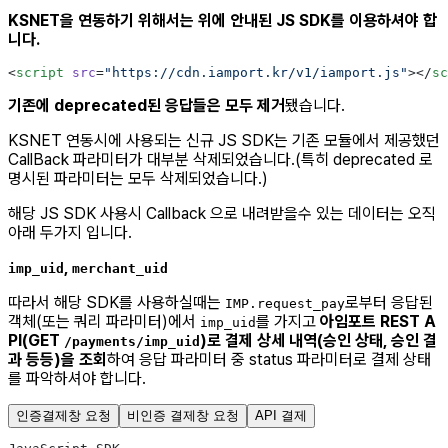
KSNET을 연동하기 위해서는 위에 안내된 JS SDK를 이용하셔야 합
니다.
<
script
 src
=
"https://cdn.iamport.kr/v1/iamport.js"
></
sc
기존에 deprecated된 응답들은 모두 제거
됐습니다.
KSNET 연동시에 사용되는 신규 JS SDK는 기존 모듈에서 제공했던
CallBack 파라미터가 대부분 삭제되었습니다.(특히 deprecated 로
명시된 파라미터는 모두 삭제되었습니다.)
해당 JS SDK 사용시 Callback 으로 내려받을수 있는 데이터는 오직
아래 두가지 입니다.
,
imp_uid
merchant_uid
따라서 해당 SDK를 사용하실때는
로부터 응답된
IMP.request_pay
객체(또는 쿼리 파라미터)에서
를 가지고
아임포트 REST A
imp_uid
PI(GET
)로 결제 상세 내역(승인 상태, 승인 결
/payments/imp_uid
과 등등)을 조회
하여 응답 파라미터 중 status 파라미터로 결제 상태
를 파악하셔야 합니다.
인증결제창 요청
비인증 결제창 요청
API 결제