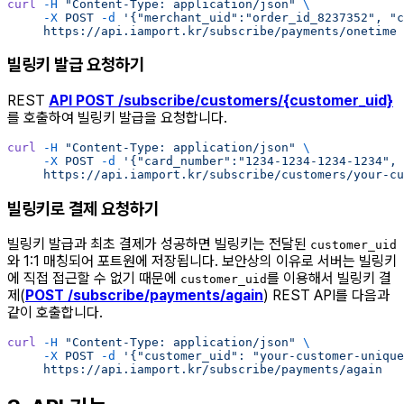
curl
 -H
 "Content-Type: application/json"
 \
     -X
 POST
 -d
 '{"merchant_uid":"order_id_8237352", "c
     https://api.iamport.kr/subscribe/payments/onetime
빌링키 발급 요청하기
REST
API POST /subscribe/customers/{customer_uid}
를 호출하여 빌링키 발급을 요청합니다.
curl
 -H
 "Content-Type: application/json"
 \
     -X
 POST
 -d
 '{"card_number":"1234-1234-1234-1234", 
     https://api.iamport.kr/subscribe/customers/your-cu
빌링키로 결제 요청하기
빌링키 발급과 최초 결제가 성공하면 빌링키는 전달된
customer_uid
와 1:1 매칭되어 포트원에 저장됩니다. 보안상의 이유로 서버는 빌링키
에 직접 접근할 수 없기 때문에
를 이용해서 빌링키 결
customer_uid
제(
POST /subscribe/payments/again
) REST API를 다음과
같이 호출합니다.
curl
 -H
 "Content-Type: application/json"
 \
     -X
 POST
 -d
 '{"customer_uid": "your-customer-unique
     https://api.iamport.kr/subscribe/payments/again