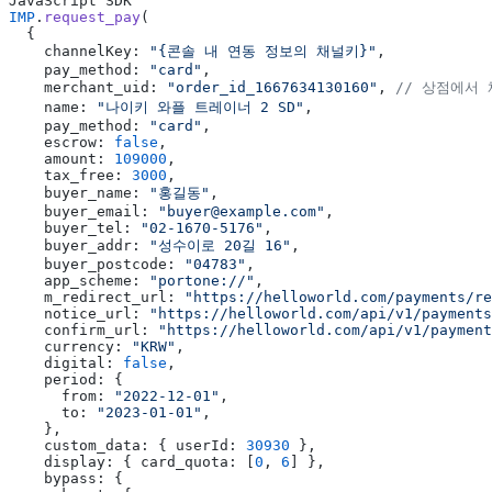
JavaScript SDK
IMP
.
request_pay
(
  {
    channelKey: 
"{콘솔 내 연동 정보의 채널키}"
,
    pay_method: 
"card"
,
    merchant_uid: 
"order_id_1667634130160"
, 
// 상점에서
    name: 
"나이키 와플 트레이너 2 SD"
,
    pay_method: 
"card"
,
    escrow: 
false
,
    amount: 
109000
,
    tax_free: 
3000
,
    buyer_name: 
"홍길동"
,
    buyer_email: 
"buyer@example.com"
,
    buyer_tel: 
"02-1670-5176"
,
    buyer_addr: 
"성수이로 20길 16"
,
    buyer_postcode: 
"04783"
,
    app_scheme: 
"portone://"
,
    m_redirect_url: 
"https://helloworld.com/payments/re
    notice_url: 
"https://helloworld.com/api/v1/payments
    confirm_url: 
"https://helloworld.com/api/v1/payment
    currency: 
"KRW"
,
    digital: 
false
,
    period: {
      from: 
"2022-12-01"
,
      to: 
"2023-01-01"
,
    },
    custom_data: { userId: 
30930
 },
    display: { card_quota: [
0
, 
6
] },
    bypass: {