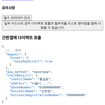
유의사항
필수 파라미터 안내
일부 카드사의 경우 다이렉트 호출과 할부개월 리스트 렌더링을 함께 사
용할 수 없습니다.
간편결제 다이렉트 호출
{
  //...중략
  "bypass"
: {
    "ksnet"
: {
      "easyPayDirect"
: 
true
    }
  },
  "pay_method"
: 
"naverpay"
,
  "storeDetails"
: {
    "ceoFullName"
: 
"홍길동"
,
    "address"
: 
"서울시 ..."
,
    "phoneNumber"
: 
"01000000000"
,
    "businessName"
: 
"상호명"
,
    "businessRegistrationNumber"
: 
"000000000"
  }
}