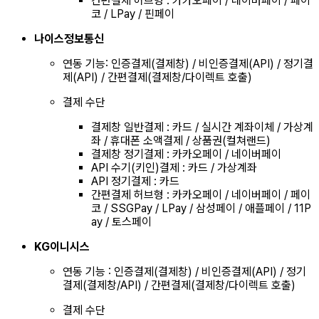
간편결제 허브형 : 카카오페이 / 네이버페이 / 페이
코 / LPay / 핀페이
나이스정보통신
연동 기능: 인증결제(결제창) / 비인증결제(API) / 정기결
제(API) / 간편결제(결제창/다이렉트 호출)
결제 수단
결제창 일반결제 : 카드 / 실시간 계좌이체 / 가상계
좌 / 휴대폰 소액결제 / 상품권(컬쳐랜드)
결제창 정기결제 : 카카오페이 / 네이버페이
API 수기(키인)결제 : 카드 / 가상계좌
API 정기결제 : 카드
간편결제 허브형 : 카카오페이 / 네이버페이 / 페이
코 / SSGPay / LPay / 삼성페이 / 애플페이 / 11P
ay / 토스페이
KG이니시스
연동 기능 : 인증결제(결제창) / 비인증결제(API) / 정기
결제(결제창/API) / 간편결제(결제창/다이렉트 호출)
결제 수단