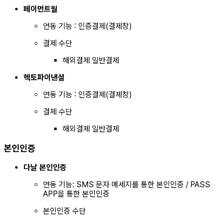
페이먼트월
연동 기능 : 인증결제(결제창)
결제 수단
해외결제 일반결제
헥토파이낸셜
연동 기능 : 인증결제(결제창)
결제 수단
해외결제 일반결제
본인인증
다날 본인인증
연동 기능: SMS 문자 메세지를 통한 본인인증 / PASS
APP을 통한 본인인증
본인인증 수단