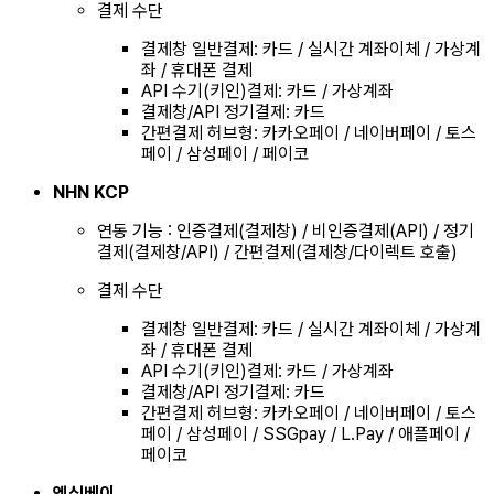
결제 수단
결제창 일반결제: 카드 / 실시간 계좌이체 / 가상계
좌 / 휴대폰 결제
API 수기(키인)결제: 카드 / 가상계좌
결제창/API 정기결제: 카드
간편결제 허브형: 카카오페이 / 네이버페이 / 토스
페이 / 삼성페이 / 페이코
NHN KCP
연동 기능 : 인증결제(결제창) / 비인증결제(API) / 정기
결제(결제창/API) / 간편결제(결제창/다이렉트 호출)
결제 수단
결제창 일반결제: 카드 / 실시간 계좌이체 / 가상계
좌 / 휴대폰 결제
API 수기(키인)결제: 카드 / 가상계좌
결제창/API 정기결제: 카드
간편결제 허브형: 카카오페이 / 네이버페이 / 토스
페이 / 삼성페이 / SSGpay / L.Pay / 애플페이 /
페이코
엑심베이