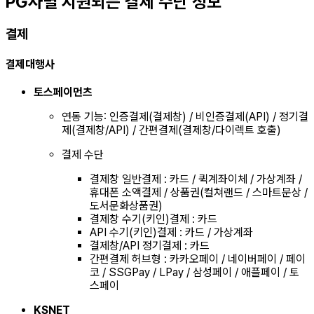
PG사별 지원되는 결제 수단 정보
결제
결제대행사
토스페이먼츠
연동 기능: 인증결제(결제창) / 비인증결제(API) / 정기결
제(결제창/API) / 간편결제(결제창/다이렉트 호출)
결제 수단
결제창 일반결제 : 카드 / 퀵계좌이체 / 가상계좌 /
휴대폰 소액결제 / 상품권(컬쳐랜드 / 스마트문상 /
도서문화상품권)
결제창 수기(키인)결제 : 카드
API 수기(키인)결제 : 카드 / 가상계좌
결제창/API 정기결제 : 카드
간편결제 허브형 : 카카오페이 / 네이버페이 / 페이
코 / SSGPay / LPay / 삼성페이 / 애플페이 / 토
스페이
KSNET