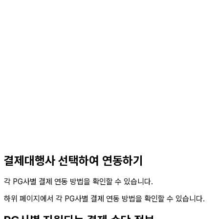
결제대행사 선택하여 연동하기
각 PG사별 결제 연동 방법을 확인할 수 있습니다.
하위 페이지에서 각 PG사별 결제 연동 방법을 확인할 수 있습니다.