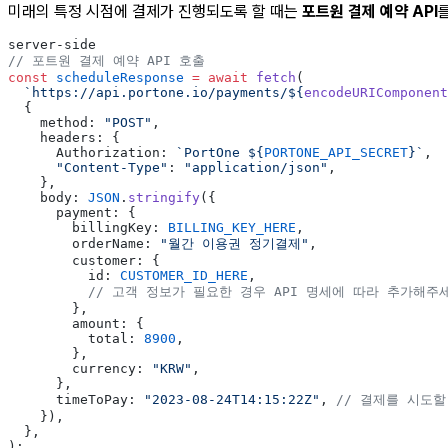
미래의 특정 시점에 결제가 진행되도록 할 때는
포트원 결제 예약 API
server-side
// 포트원 결제 예약 API 호출
const
 scheduleResponse
 =
 await
 fetch
(
  `https://api.portone.io/payments/${
encodeURIComponent
  {
    method: 
"POST"
,
    headers: {
      Authorization: 
`PortOne ${
PORTONE_API_SECRET
}`
,
      "Content-Type"
: 
"application/json"
,
    },
    body: 
JSON
.
stringify
({
      payment: {
        billingKey: 
BILLING_KEY_HERE
,
        orderName: 
"월간 이용권 정기결제"
,
        customer: {
          id: 
CUSTOMER_ID_HERE
,
          // 고객 정보가 필요한 경우 API 명세에 따라 추가해주
        },
        amount: {
          total: 
8900
,
        },
        currency: 
"KRW"
,
      },
      timeToPay: 
"2023-08-24T14:15:22Z"
, 
// 결제를 시도할
    }),
  },
);