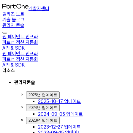
개발자센터
릴리즈 노트
기술 블로그
관리자 콘솔
원 페이먼트 인프라
파트너 정산 자동화
API & SDK
원 페이먼트 인프라
파트너 정산 자동화
API & SDK
리소스
관리자콘솔
2025년 업데이트
2025-10-17 업데이트
2024년 업데이트
2024-09-05 업데이트
2023년 업데이트
2023-12-27 업데이트
2023-09-15 업데이트