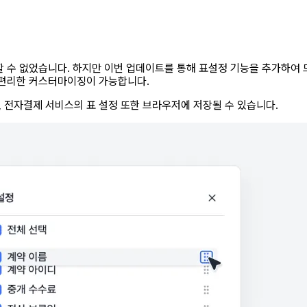
할 수 없었습니다. 하지만 이번 업데이트를 통해 표설정 기능을 추가하여 
 편리한 커스터마이징이 가능합니다.
 전자결제 서비스의 표 설정 또한 브라우저에 저장될 수 있습니다.