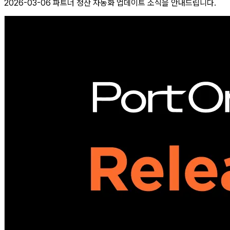
2026-03-06 파트너 정산 자동화 업데이트 소식을 안내드립니다.