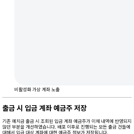
비활성화 가상 계좌 노출
출금 시 입금 계좌 예금주 저장
기존 예치금 출금 시 조회된 입금 계좌 예금주가 이체 내역에 반영되지
않던 부분을 개선하였습니다. 배포 이후로 진행되는 모든 출금 건들에
대해서 입금 대상 계좌에 대한 예금주 정보가 저장됩니다.