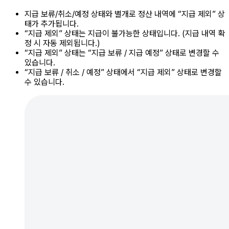
지급 보류/취소/예정 상태와 별개로 정산 내역에 “지급 제외” 상
태가 추가됩니다.
“지급 제외” 상태는 지급이 불가능한 상태입니다. (지급 내역 확
정 시 자동 제외됩니다.)
“지급 제외” 상태는 “지급 보류 / 지급 예정” 상태로 변경할 수
있습니다.
“지급 보류 / 취소 / 예정” 상태에서 “지급 제외” 상태로 변경할
수 있습니다.