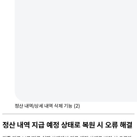
정산 내역/상세 내역 삭제 기능 (2)
정산 내역 지급 예정 상태로 복원 시 오류 해결