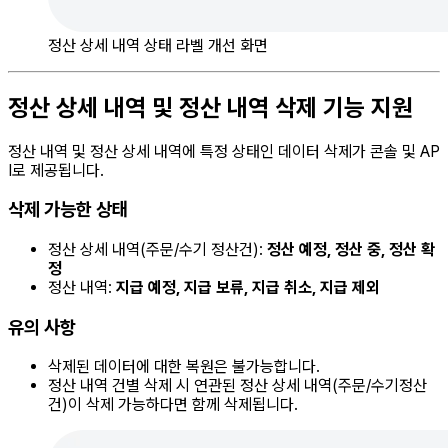
정산 상세 내역 상태 라벨 개선 화면
정산 상세 내역 및 정산 내역 삭제 기능 지원
정산 내역 및 정산 상세 내역에 특정 상태인 데이터 삭제가 콘솔 및 AP
I로 제공됩니다.
삭제 가능한 상태
정산 상세 내역(주문/수기 정산건):
정산 예정, 정산 중, 정산 확
정
정산 내역:
지급 예정, 지급 보류, 지급 취소, 지급 제외
유의 사항
삭제된 데이터에 대한 복원은 불가능합니다.
정산 내역 건별 삭제 시 연관된 정산 상세 내역(주문/수기정산
건)이 삭제 가능하다면 함께 삭제됩니다.