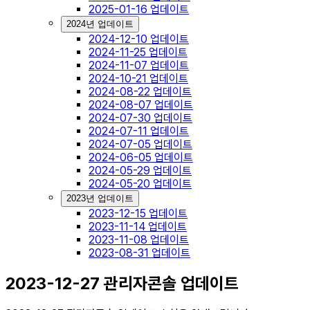
2025-01-16 업데이트
2024년 업데이트
2024-12-10 업데이트
2024-11-25 업데이트
2024-11-07 업데이트
2024-10-21 업데이트
2024-08-22 업데이트
2024-08-07 업데이트
2024-07-30 업데이트
2024-07-11 업데이트
2024-07-05 업데이트
2024-06-05 업데이트
2024-05-29 업데이트
2024-05-20 업데이트
2023년 업데이트
2023-12-15 업데이트
2023-11-14 업데이트
2023-11-08 업데이트
2023-08-31 업데이트
2023-12-27 관리자콘솔 업데이트