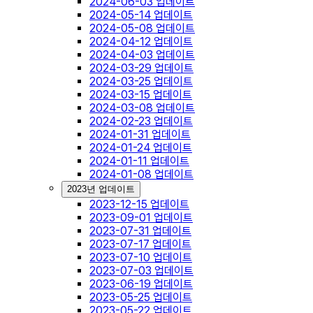
2024-06-03 업데이트
2024-05-14 업데이트
2024-05-08 업데이트
2024-04-12 업데이트
2024-04-03 업데이트
2024-03-29 업데이트
2024-03-25 업데이트
2024-03-15 업데이트
2024-03-08 업데이트
2024-02-23 업데이트
2024-01-31 업데이트
2024-01-24 업데이트
2024-01-11 업데이트
2024-01-08 업데이트
2023년 업데이트
2023-12-15 업데이트
2023-09-01 업데이트
2023-07-31 업데이트
2023-07-17 업데이트
2023-07-10 업데이트
2023-07-03 업데이트
2023-06-19 업데이트
2023-05-25 업데이트
2023-05-22 업데이트