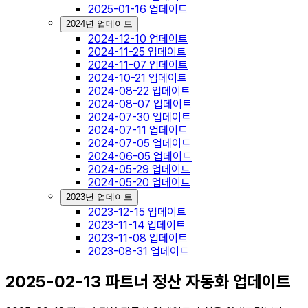
2025-01-16 업데이트
2024년 업데이트
2024-12-10 업데이트
2024-11-25 업데이트
2024-11-07 업데이트
2024-10-21 업데이트
2024-08-22 업데이트
2024-08-07 업데이트
2024-07-30 업데이트
2024-07-11 업데이트
2024-07-05 업데이트
2024-06-05 업데이트
2024-05-29 업데이트
2024-05-20 업데이트
2023년 업데이트
2023-12-15 업데이트
2023-11-14 업데이트
2023-11-08 업데이트
2023-08-31 업데이트
2025-02-13 파트너 정산 자동화 업데이트