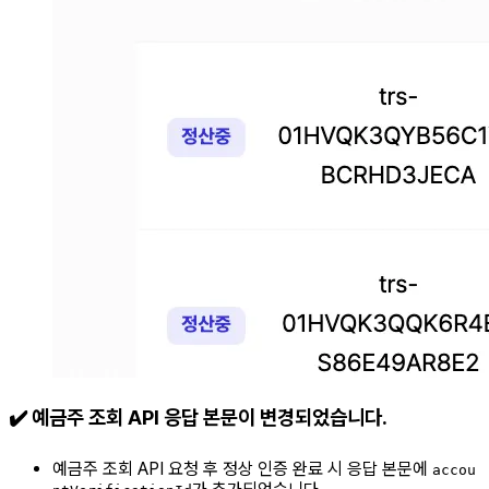
✔️ 예금주 조회 API 응답 본문이 변경되었습니다.
예금주 조회 API 요청 후 정상 인증 완료 시 응답 본문에
accou