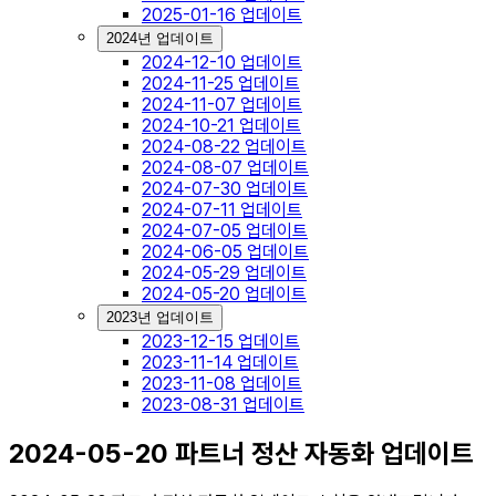
2025-01-16 업데이트
2024년 업데이트
2024-12-10 업데이트
2024-11-25 업데이트
2024-11-07 업데이트
2024-10-21 업데이트
2024-08-22 업데이트
2024-08-07 업데이트
2024-07-30 업데이트
2024-07-11 업데이트
2024-07-05 업데이트
2024-06-05 업데이트
2024-05-29 업데이트
2024-05-20 업데이트
2023년 업데이트
2023-12-15 업데이트
2023-11-14 업데이트
2023-11-08 업데이트
2023-08-31 업데이트
2024-05-20 파트너 정산 자동화 업데이트