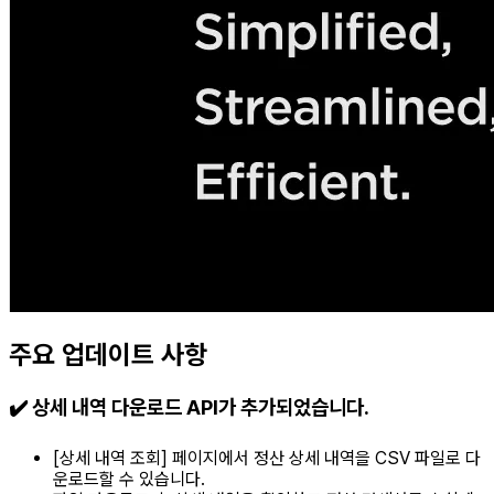
주요 업데이트 사항
✔️ 상세 내역 다운로드 API가 추가되었습니다.
[상세 내역 조회] 페이지에서 정산 상세 내역을 CSV 파일로 다
운로드할 수 있습니다.