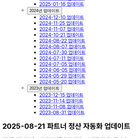
2025-01-16 업데이트
2024년 업데이트
2024-12-10 업데이트
2024-11-25 업데이트
2024-11-07 업데이트
2024-10-21 업데이트
2024-08-22 업데이트
2024-08-07 업데이트
2024-07-30 업데이트
2024-07-11 업데이트
2024-07-05 업데이트
2024-06-05 업데이트
2024-05-29 업데이트
2024-05-20 업데이트
2023년 업데이트
2023-12-15 업데이트
2023-11-14 업데이트
2023-11-08 업데이트
2023-08-31 업데이트
2025-08-21 파트너 정산 자동화 업데이트