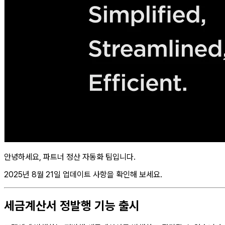
안녕하세요, 파트너 정산 자동화 팀입니다.
2025년 8월 21일 업데이트 사항을 확인해 보세요.
세금계산서 정발행 기능 출시