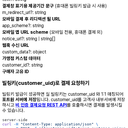
결제창 표기용 제공기간 문구
(휴대폰 빌링키 발급 시 사용)
m_redirect_url
?
:
string
모바일 결제 후 리디렉션 될 URL
app_scheme
?
:
string
모바일 앱 URL scheme
(모바일 전용, 휴대폰 결제 외)
notice_url
?
:
string | string[]
웹훅 수신 URL
custom_data
?
:
object
가맹점 커스텀 데이터
customer_id
?
:
string
구매자 고유 ID
빌링키(customer_uid)로 결제 요청하기
빌링키 발급이 성공하면 실 빌링키는 customer_uid 와 1:1 매칭되어
포트원 서버에 저장
됩니다. customer_uid를 고객사 내부서버에 저장
하시고
비 인증 결제요청 REST API
를 호출하시면 결제를 발생시킬
수 있습니다.
server-side
curl
 -H
 "Content-Type: application/json"
 \