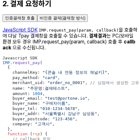
2. 결제 요청하기
인증결제창 호출
비인증 결제(결제창 방식)
JavaScript SDK
을 호출하
IMP.request_pay(param, callback)
여 다날 Tpay 결제창을 호출할 수 있습니다.
결제결과
는 PC/모바일
환경 모두 경우 IMP.request_pay(param, callback) 호출 후
callb
ack
으로 수신됩니다.
Javascript SDK
IMP
.
request_pay
(
  {
    channelKey: 
"{콘솔 내 연동 정보의 채널키}"
,
    pay_method: 
"card"
,
    merchant_uid: 
"order_no_0001"
, 
// 상점에서 생성한 고유
    name: 
"주문명:결제테스트"
,
    amount: 
1004
,
    buyer_email: 
"test@portone.io"
,
    buyer_name: 
"구매자이름"
,
    buyer_tel: 
"010-1234-5678"
,
    buyer_addr: 
"서울특별시 강남구 삼성동"
,
    buyer_postcode: 
"123-456"
,
    company: 
"고객사"
,
  },
  function
 (
rsp
) {
    // callback 로직