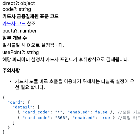
direct
?
:
object
code
?
:
string
카드사 금융결제원 표준 코드
카드사 코드
참조
quota
?
:
number
할부 개월 수
일시불일 시 0 으로 설정됩니다.
usePoint
?
:
string
해당 파라미터 설정시 카드사 포인트가 후취방식으로 결제됩니다.
주의사항
카드사 모듈 바로 호출을 이용하기 위해서는 다날측 설정이 우
선 필요 합니다.
{
  "card"
: {
    "detail"
: [
      { 
"card_code"
: 
"*"
, 
"enabled"
: 
false
 }, 
//모든 카
      { 
"card_code"
: 
"366"
, 
"enabled"
: 
true
 } 
//특정 카
    ]
  }
}