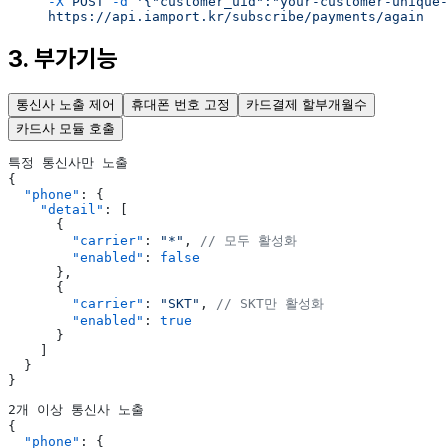
     -X
 POST
 -d
 '{"customer_uid":"your-customer-unique-
     https://api.iamport.kr/subscribe/payments/again
3. 부가기능
통신사 노출 제어
휴대폰 번호 고정
카드결제 할부개월수
카드사 모듈 호출
특정 통신사만 노출
{
  "phone"
: {
    "detail"
: [
      {
        "carrier"
: 
"*"
, 
// 모두 활성화
        "enabled"
: 
false
      },
      {
        "carrier"
: 
"SKT"
, 
// SKT만 활성화
        "enabled"
: 
true
      }
    ]
  }
}
2개 이상 통신사 노출
{
  "phone"
: {