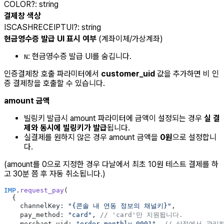
COLOR
?
:
string
결제창 색상
ISCASHRECEIPTUI
?
:
string
현금영수증 발급 UI 표시 여부
(계좌이체/가상계좌)
: 현금영수증 발급 UI를 숨깁니다.
N
인증결제창 호출 파라미터에서
customer_uid
값을 추가하면 비 인
증 결제창을 호출할 수 있습니다.
amount 금액
빌링키 발급시 amount 파라미터에 금액이 설정되는 경우
실 결
제와 동시에 빌링키가 발급
됩니다.
실결제를 원하지 않은 경우 amount 금액을
0원
으로 설정합니
다.
(amount를 0으로 지정한 경우 다날에서 최초 10원 테스트 결제를 하
고 30분 쯤 후 자동 취소됩니다.)
IMP
.
request_pay
(
  {
    channelKey: 
"{콘솔 내 연동 정보의 채널키}"
,
    pay_method: 
"card"
, 
// 'card'만 지원됩니다.
    merchant_uid: 
"order_monthly_0001"
, 
// 상점에서 관리