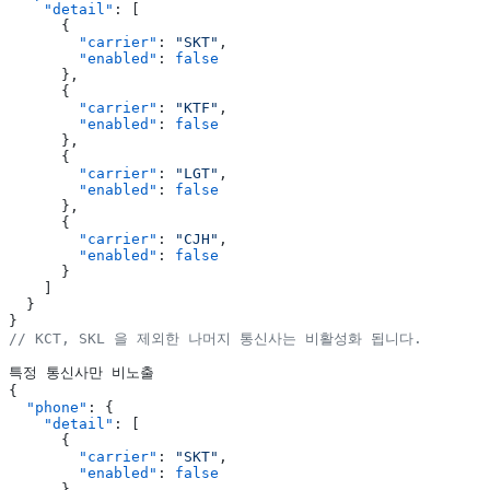
    "detail"
: [
      {
        "carrier"
: 
"SKT"
,
        "enabled"
: 
false
      },
      {
        "carrier"
: 
"KTF"
,
        "enabled"
: 
false
      },
      {
        "carrier"
: 
"LGT"
,
        "enabled"
: 
false
      },
      {
        "carrier"
: 
"CJH"
,
        "enabled"
: 
false
      }
    ]
  }
}
// KCT, SKL 을 제외한 나머지 통신사는 비활성화 됩니다.
특정 통신사만 비노출
{
  "phone"
: {
    "detail"
: [
      {
        "carrier"
: 
"SKT"
,
        "enabled"
: 
false
      }