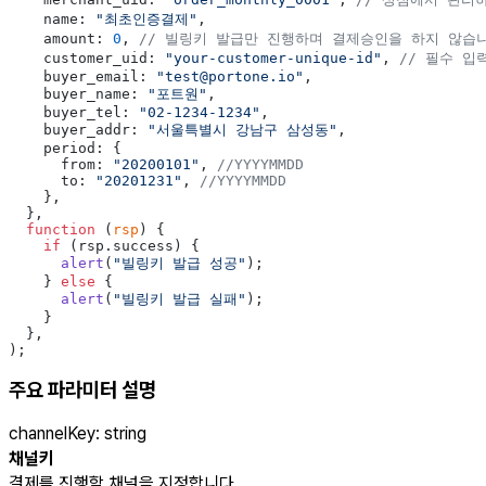
    name: 
"최초인증결제"
,
    amount: 
0
, 
// 빌링키 발급만 진행하며 결제승인을 하지 않습
    customer_uid: 
"your-customer-unique-id"
, 
// 필수 입
    buyer_email: 
"test@portone.io"
,
    buyer_name: 
"포트원"
,
    buyer_tel: 
"02-1234-1234"
,
    buyer_addr: 
"서울특별시 강남구 삼성동"
,
    period: {
      from: 
"20200101"
, 
//YYYYMMDD
      to: 
"20201231"
, 
//YYYYMMDD
    },
  },
  function
 (
rsp
) {
    if
 (rsp.success) {
      alert
(
"빌링키 발급 성공"
);
    } 
else
 {
      alert
(
"빌링키 발급 실패"
);
    }
  },
);
주요 파라미터 설명
channelKey
:
string
채널키
결제를 진행할 채널을 지정합니다.