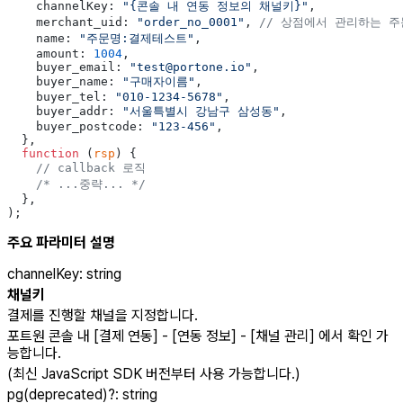
    channelKey: 
"{콘솔 내 연동 정보의 채널키}"
,
    merchant_uid: 
"order_no_0001"
, 
// 상점에서 관리하는 주
    name: 
"주문명:결제테스트"
,
    amount: 
1004
,
    buyer_email: 
"test@portone.io"
,
    buyer_name: 
"구매자이름"
,
    buyer_tel: 
"010-1234-5678"
,
    buyer_addr: 
"서울특별시 강남구 삼성동"
,
    buyer_postcode: 
"123-456"
,
  },
  function
 (
rsp
) {
    // callback 로직
    /* ...중략... */
  },
);
주요 파라미터 설명
channelKey
:
string
채널키
결제를 진행할 채널을 지정합니다.
포트원 콘솔 내 [결제 연동] - [연동 정보] - [채널 관리] 에서 확인 가
능합니다.
(최신 JavaScript SDK 버전부터 사용 가능합니다.)
pg(deprecated)
?
:
string